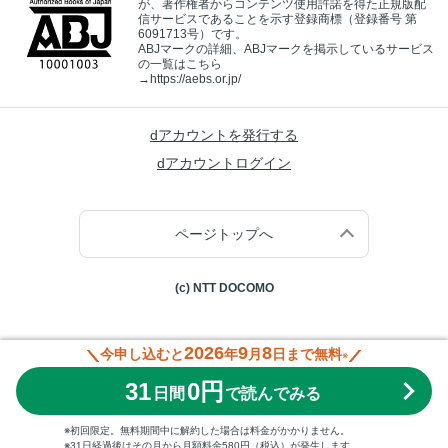
が、著作権者からコンテンツ使用許諾を得た正規版配
信サービスであることを示す登録商標（登録番号 第
6091713号）です。
ABJマークの詳細、ABJマークを掲示しているサービス
の一覧はこちら
→
https://aebs.or.jp/
dアカウントを発行する
dアカウントログイン
ページトップへ
(c) NTT DOCOMO
2026
9
8
今申し込むと
年
月
日まで無料
※
31
0円
日間
で読んでみる
※初回限定。無料期間中に解約した場合は料金がかかりません。
※31日経過後はその月から月額料金580円（税込）が発生します。