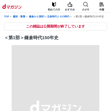
初めての方
おすすめ
さがす
本棚
TOP
趣味・教養
鎌倉から室町へ 北条時行とその時代
＜第1部＞鎌倉時代150年史
この雑誌は公開期間が終了しています
＜第1部＞鎌倉時代150年史