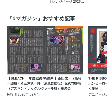
オレンジページ 2026年8
月17日号
『dマガジン』おすすめ記事
【BLEACH 千年血戦篇-禍進譚-】森田成一（黒崎
THE RIBB
一護役）＆三木眞一郎（浦原喜助役）＆武内駿輔
ボンヒーロ
（アスキン・ナックルヴァール役）座談会
ぐ希望
PASH! 2026年 09月号
アニメージュ