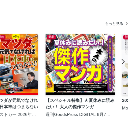
もっと見る
新着
新着
新着
ツダが元気でなけれ
【スペシャル特集】★夏休みに読み
2026
日本車はつまらない
たい！ 大人の傑作マンガ
MonoM
ストカー 2026年9
週刊GoodsPress DIGITAL 8月7日
10日号
号