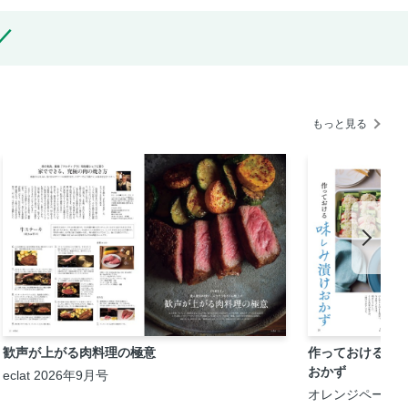
もっと見る
歓声が上がる肉料理の極意
作っておける味
おかず
eclat 2026年9月号
オレンジページ 2
月17日号