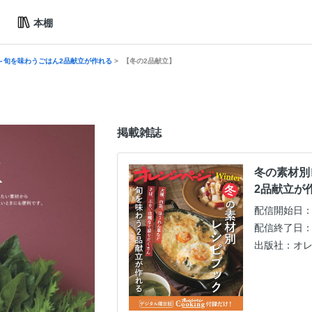
本棚
～旬を味わうごはん2品献立が作れる
【冬の2品献立】
掲載雑誌
冬の素材別
2品献立が
配信開始日：20
配信終了日：20
出版社：オ