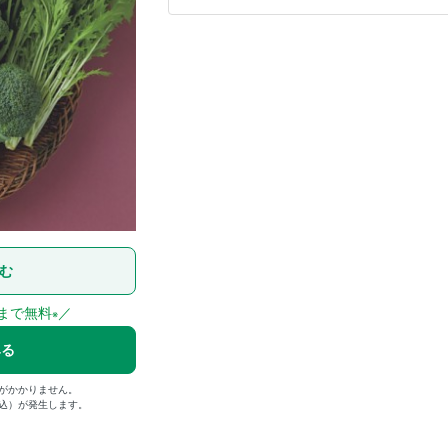
む
日まで無料
／
※
みる
がかかりません。
税込）が発生します。