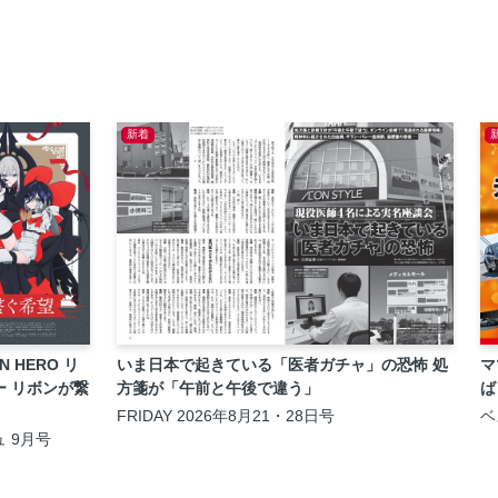
新着
ON HERO リ
いま日本で起きている「医者ガチャ」の恐怖 処
マ
ー リボンが繋
方箋が「午前と午後で違う」
ば
FRIDAY 2026年8月21・28日号
ベ
月
 9月号