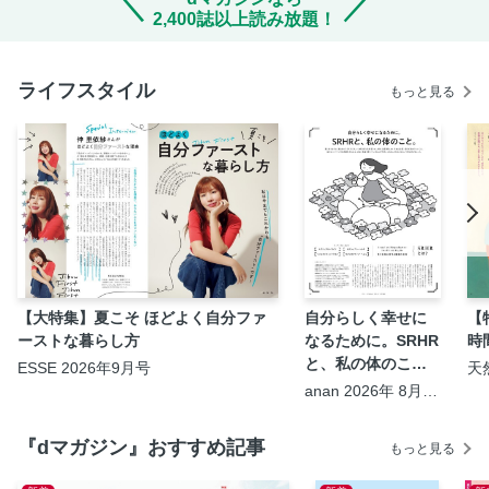
2,400誌以上読み放題！
ライフスタイル
もっと見る
【大特集】夏こそ ほどよく自分ファ
自分らしく幸せに
【
ーストな暮らし方
なるために。SRHR
時
と、私の体のこ
ESSE 2026年9月号
天
9
と。
anan 2026年 8月19
日号 No.2507
『dマガジン』おすすめ記事
もっと見る