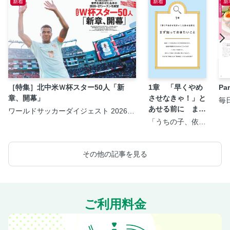
新着
新着
新
［特集］北中米Ｗ杯スター50人「新
1章 「早くやめ
P
章、開幕」
させなきゃ！」と
毎
＞
あせる前に まず
ワールドサッカーダイジェスト 2026年
8月20日号
知っておきたいこ
「うちの子、依存
症？」と気になっ
と
たら知りたいこと
が全部のってる本
その他の記事を見る
ご利用料金