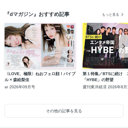
『dマガジン』おすすめ記事
もっと見る
〈LOVE、極限〉ねおフェロ顔！バイブ
第１特集／BTSに続け 
ル × 森絵梨佳
「HYBE」の野望
ar 2026年09月号
週刊東洋経済 2026年8月1
日合併号
その他の記事を見る