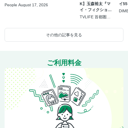
K】玉森裕太『マ
イ55
People August 17, 2026
イ・フィクショ
DIM
9.5
ン』
TVLIFE 首都圏版
2026年8月21日号
その他の記事を見る
ご利用料金