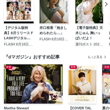
【デジタル版特
井口裕香「抱きし
【電子版特典】天
典】8月リリース F
められたら…」
木じゅん 胸いっ
LASHデジタル写
ぱいだよ！
FLASH 8月18日・
25日合併号
真集のおすすめ作
FLASH 8月18日・
週刊ポスト 2026
25日合併号
年8月14・21日合
品を一挙ご紹介！
併号
『dマガジン』おすすめ記事
もっと見る
新着
新着
新着
Martha Stewart
【COVER TAL
夏の