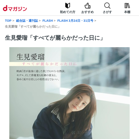
初めての方
おすすめ
さがす
本棚
TOP
総合誌・週刊誌
FLASH
FLASH 3月24日・31日号
生見愛瑠「すべてが麗らかだった日に」
生見愛瑠「すべてが麗らかだった日に」