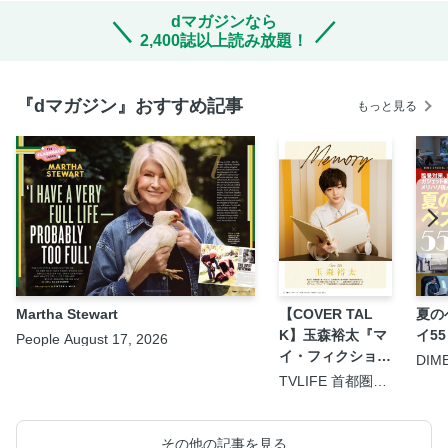
dマガジンなら
2,400誌以上読み放題！
『dマガジン』おすすめ記事
もっと見る
Martha Stewart
【COVER TAL
夏の
K】玉森裕太『マ
イ55
People August 17, 2026
イ・フィクショ
DIM
9.5
ン』
TVLIFE 首都圏版
2026年8月21日号
その他の記事を見る