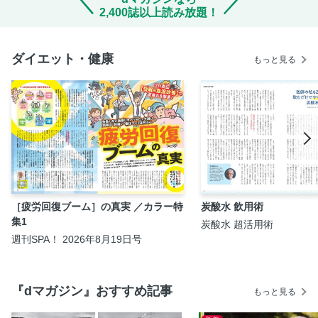
2,400誌以上読み放題！
ダイエット・健康
もっと見る
［疲労回復ブーム］の真実 ／カラー特
炭酸水 飲用術
集1
炭酸水 超活用術
週刊SPA！ 2026年8月19日号
『dマガジン』おすすめ記事
もっと見る