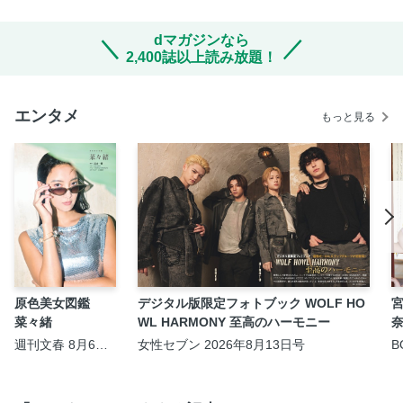
dマガジンなら
2,400誌以上読み放題！
エンタメ
もっと見る
原色美女図鑑
デジタル版限定フォトブック WOLF HO
菜々緒
WL HARMONY 至高のハーモニー
奈
週刊文春 8月6日
女性セブン 2026年8月13日号
B
号