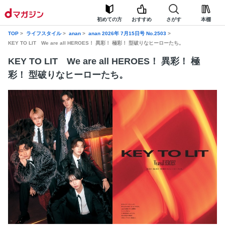
初めての方
おすすめ
さがす
本棚
TOP
ライフスタイル
anan
anan 2026年 7月15日号 No.2503
KEY TO LIT We are all HEROES！ 異彩！ 極彩！ 型破りなヒーローたち。
KEY TO LIT We are all HEROES！ 異彩！ 極
彩！ 型破りなヒーローたち。