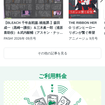
【BLEACH 千年血戦篇-禍進譚-】森田
THE RIBBON HER
成一（黒崎一護役）＆三木眞一郎（浦原
O リボンヒーロー
喜助役）＆武内駿輔（アスキン・ナック
リボンが繋ぐ希望
ルヴァール役）座談会
PASH! 2026年 09月号
アニメージュ 9月号
その他の記事を見る
ご利用料金