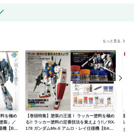
もっと見る
新着
塗料を極め
【巻頭特集】塗装の王道！ ラッカー塗料を極め
脳を
ー塗装」／
る!! ラッカー塗料の定番技法を覚えよう!!／RX-
レ」
様機【BA
178 ガンダムMk-Ⅱ アムロ・レイ仕様機【BAND
女性セ
日合