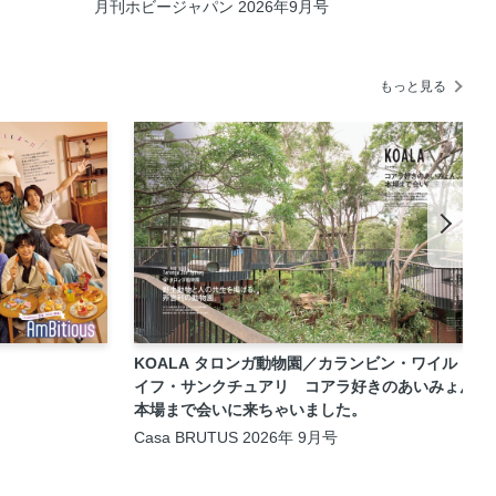
AI SPIRITS 1/100】●えぬせ
月刊ホビージャパン 2026年9月号
もっと見る
KOALA タロンガ動物園／カランビン・ワイルドラ
イフ・サンクチュアリ コアラ好きのあいみょん、
本場まで会いに来ちゃいました。
Casa BRUTUS 2026年 9月号