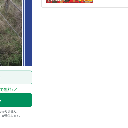
む
まで無料
／
※
る
かかりません。
込）が発生します。