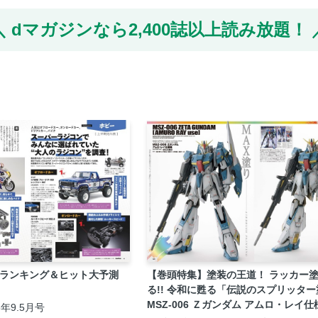
dマガジンなら
2,400誌以上読み放題！
筋ランキング＆ヒット大予測
【巻頭特集】塗装の王道！ ラッカー
る!! 令和に甦る「伝説のスプリッタ
MSZ-006 Ｚガンダム アムロ・レイ仕
26年9.5月号