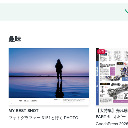
趣味
新着
MY BEST SHOT
【大特集】売れ
PART 6 ホビー
フォトグラファー 6151と行く PHOTO
TRIP［日本編］
GoodsPress 20