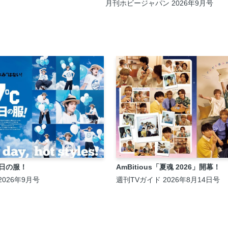
NDAI SPIRITS 1/100】●MAX渡辺
月刊ホビージャパン 2026年9月号
ブ日の服！
AmBitious「夏魂 2026」開幕！
 2026年9月号
週刊TVガイド 2026年8月14日号