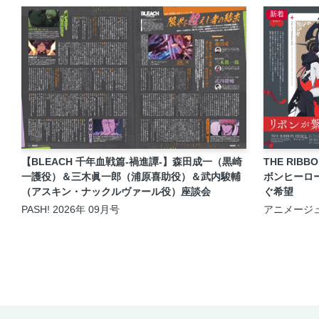
新着
【BLEACH 千年血戦篇-禍進譚-】森田成一（黒崎
THE RIBB
一護役）＆三木眞一郎（浦原喜助役）＆武内駿輔
ボンヒーロ
（アスキン・ナックルヴァール役）座談会
ぐ希望
PASH! 2026年 09月号
アニメージュ