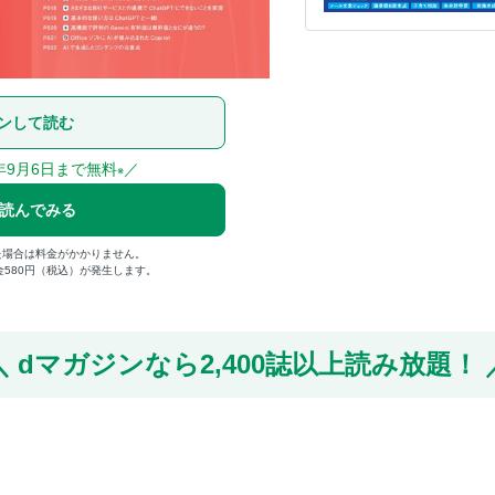
ンして読む
年9月6日まで無料
／
※
で読んでみる
た場合は料金がかかりません。
金580円（税込）が発生します。
dマガジンなら
2,400誌以上読み放題！