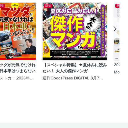
新着
新着
新着
ツダが元気でなけれ
【スペシャル特集】★夏休みに読み
2026
日本車はつまらない
たい！ 大人の傑作マンガ
MonoM
ストカー 2026年9
週刊GoodsPress DIGITAL 8月7日
10日号
号