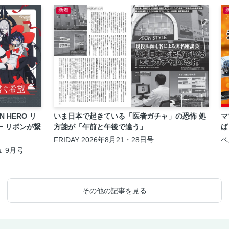
新着
ON HERO リ
いま日本で起きている「医者ガチャ」の恐怖 処
マ
ー リボンが繋
方箋が「午前と午後で違う」
ば
FRIDAY 2026年8月21・28日号
ベ
月
 9月号
その他の記事を見る