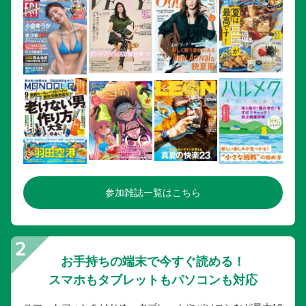
函館／みどころ
函館／グルメ／みやげ
函館 湯の川温泉／みどころ
函館周辺／みどころ
大沼／みどころ
松前／みどころ
江差／みどころ
江差 奥尻島／みどころ
江差・奥尻の名物を食べる＆買う
富良野 美瑛 旭川 層雲峡
参加雑誌一覧はこちら
MAP／富良野 美瑛 旭川広域
MAP／美瑛中心／富良野中心
富良野／みどころ
お手持ちの端末で今すぐ読める！
富良野 美瑛／花人街道
スマホもタブレットもパソコンも対応
富良野 美瑛／みどころ
富良野 美瑛／グルメ／みやげ