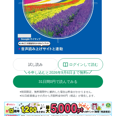
試し読み
ログインして読む
今申し込むと
2026
年
9
月
6
日まで無料
※
31
日間
0円
で読んでみる
※初回限定。無料期間中に解約した場合は料金がかかりません。
※31日経過後はその月から月額料金580円（税込）が発生します。