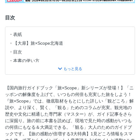
目次
表紙
【大扉】旅×Scope北海道
目次
本書の使い方
様々な表情を見せる魅惑の感動絶景
北国の街×歴史
マスターと学ぶ知的たび／自然
【国内旅行ガイドブック「旅×Scope」新シリーズが登場！】「ニ
ッポンの解像度を上げて、いつもの何倍も充実した旅をしよう！
マスターと学ぶ知的たび／歴史
『旅×Scope』では、徹底取材をもとにした詳しい「観どころ」解
マスターと学ぶ知的たび／温泉
説や、より深く、賢く、「観る」ためのコラムが充実。観光地の
MAP／北海道図
歴史や文化に精通した専門家（マスター）が、ガイド記事をさら
に深掘り。旅の前に本書を読めば、現地で見た時の感動がいつも
旅まえプランニング／北海道はやわかり
の何倍にもなる＆大満足できる。「観る」大人のためのガイドブ
旅まえプランニング／旅のベストシーズンを知る
ックです。【旅の感動が倍増する3大特典】1見どころ情報をスマ
旅まえプランニング／モデルプラン