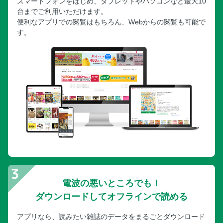
スマートフォンをはじめ、タブレットやパソコンなど最大10
台までご利用いただけます。
旭川／MAP／旭川／旭川中心
便利なアプリでの閲覧はもちろん、Webからの閲覧も可能で
旭川／みどころ
す。
旭川 旭川周辺／みどころ／グルメ
層雲峡／みどころ
十勝 帯広 日高 えりも
MAP／帯広 十勝 日高 広域
十勝 帯広／みどころ
十勝 帯広／北海道ガーデン街道
十勝 帯広／みどころ
十勝 帯広／みどころ／ばんえい競馬
十勝／みどころ
十勝／みどころ／秘湯
十勝 帯広／グルメ／みやげ
電波の悪いところでも！
日高 えりも／みどころ
ダウンロードしてオフラインで読める
釧路 阿寒 摩周 屈斜路 中標津 野付半島
アプリなら、読みたい雑誌のデータをまるごとダウンロード
MAP／釧路湿原・阿寒湖・摩周湖広域