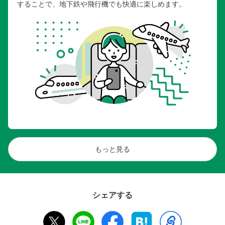
することで、地下鉄や飛行機でも快適に楽しめます。
釧路／釧路湿原の絶景スポット
釧路湿原／釧路湿原と希少な生物
釧路湿原 ／みどころ／アクティビティ
釧路市街／みどころ
厚岸・根室／みどころ
釧路／グルメ／みやげ
阿寒／みどころ
阿寒／みどころ／阿寒湖アイヌコタン
阿寒／みどころ／グルメ＆みやげ
屈斜路／みどころ
もっと見る
摩周湖／みどころ
摩周 屈斜路
摩周湖周辺／みどころ／グルメ・みやげ
シェアする
中標津・野付半島／みどころ
標津／みどころ
知床 網走 能取 紋別