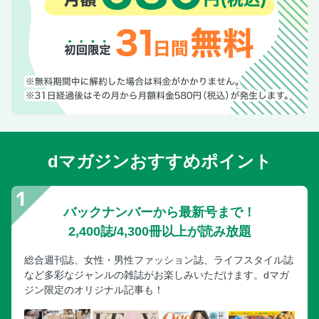
支笏湖／みどころ
千歳・支笏湖／みどころ
千歳 支笏湖／工場見学／グルメ＆みやげ
登別／みどころ
登別／湯の町・地獄めぐり
登別 白老／みどころ
白老／アイヌ民族の伝統的な生活文化
dマガジンおすすめポイント
白老・室蘭／みどころ
室蘭／みどころ／登別 白老／グルメ
登別・白老・室蘭の名物を買う
バックナンバーから最新号まで！
函館 湯の川温泉 大沼 松前 江差
2,400誌/4,300冊以上が読み放題
MAP／函館広域
函館
総合週刊誌、女性・男性ファッション誌、ライフスタイル誌
など多彩なジャンルの雑誌がお楽しみいただけます。dマガ
MAP／函館中心
ジン限定のオリジナル記事も！
函館／みどころ
函館／元町さんぽ