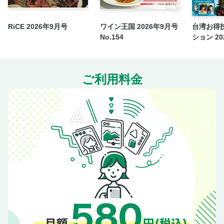
MAP／小樽中心
RiCE 2026年9月号
ワイン王国 2026年9月号
台湾お得
小樽／みどころ
No.154
ション 202
小樽／堺町通りさんぽ
小樽／みどころ
小樽郊外／みどころ
ご利用料金
小樽／グルメ／みやげ
余市・積丹／みどころ
積丹／積丹半島ドライブ
仁木・余市でワイナリー巡り
ニセコ 洞爺 千歳 支笏湖 登別 白老 室蘭
ニセコ／みどころ
ニセコ／みどころ／グルメ＆みやげ
洞爺／みどころ
洞爺／洞爺湖・有珠山の魅力
洞爺／みどころ
洞爺／みどころ／グルメ＆みやげ