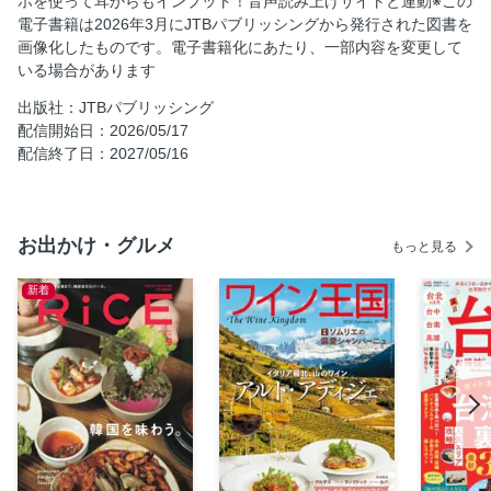
ホを使って耳からもインプット！音声読み上げサイトと連動※この
電子書籍は2026年3月にJTBパブリッシングから発行された図書を
旅先で役立つ便利な情報
画像化したものです。電子書籍化にあたり、一部内容を変更して
札幌 札幌郊外 定山渓
いる場合があります
MAP／札幌 小樽 洞爺 登別 ニセコ広域
出版社：JTBパブリッシング
札幌
配信開始日：2026/05/17
MAP／札幌郊外／札幌中心
配信終了日：2027/05/16
札幌／みどころ
札幌／さっぽろ雪まつり／みどころ
お出かけ・グルメ
札幌／みどころ／すすきのナイトグルメ
もっと見る
札幌／グルメ
新着
札幌／みやげ／みどころ
札幌郊外／みどころ
札幌郊外・北広島／みどころ
定山渓温泉／みどころ
札幌発の2大菓子メーカーのテーマパーク
小樽 余市 積丹 仁木
小樽／MAP／小樽広域