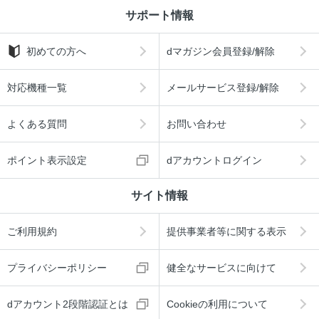
奥付
サポート情報
特典1 旅×Scope北海道がスマホで聴ける／特典2 Googleマ
イマップ
初めての方へ
dマガジン会員登録/解除
旅×Scope北海道大判MAP／北海道図
対応機種一覧
メールサービス登録/解除
旅×Scope北海道大判MAP／札幌中心図
よくある質問
お問い合わせ
ポイント表示設定
dアカウントログイン
サイト情報
ご利用規約
提供事業者等に関する表示
プライバシーポリシー
健全なサービスに向けて
dアカウント2段階認証とは
Cookieの利用について