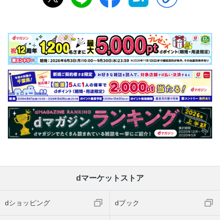
MAP／知床・網走広域
知床
知床 網走
知床／みどころ
知床／ネイチャークルーズ／グルメ＆みやげ
網走／みどころ
網走／みどころ／グルメ＆みやげ
能取湖 サロマ湖 紋別／みどころ
稚内 利尻 礼文
MAP／稚内・利尻 礼文広域
稚内／みどころ
稚内／みどころ／グルメ
利尻／みどころ
dマーケットストア
利尻 礼文／みどころ
dショッピング
dブック
礼文／礼文島トレイルコース
ホテルガイド／札幌・小樽 観光に便利なホテル