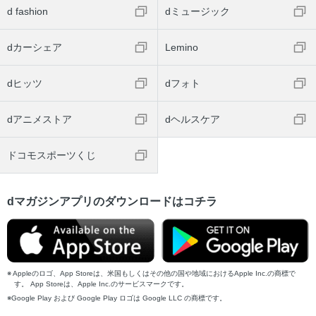
d fashion
dミュージック
ホテルガイド／函館・湯の川温泉 朝食が自慢のホテル
ホテルガイド／富良野・美瑛・旭川 自然を体感するホテル
dカーシェア
Lemino
ホテルガイド／十勝・阿寒 名湯の宿／知床・帯広 サウナが
人気のホテル
dヒッツ
dフォト
逸品揃いの北海道銘菓
旅に役立つ情報
dアニメストア
dヘルスケア
旅に役立つ情報／祭り・イベントカレンダー
旅に役立つ情報／北海道の世界遺産・国宝
ドコモスポーツくじ
旅に役立つ情報／歴史年表
旅に役立つ情報／新千歳空港ガイド
dマガジンアプリのダウンロードはコチラ
交通ガイド／北海道へのアクセス
交通ガイド／各空港からのアクセス
交通ガイド／道内各地間のアクセス
交通ガイド／定期観光バス・レンタカーガイド
Appleのロゴ、App Storeは、米国もしくはその他の国や地域におけるApple Inc.の商標で
す。 App Storeは、Apple Inc.のサービスマークです。
交通ガイド／ドライブガイド
Google Play および Google Play ロゴは Google LLC の商標です。
さくいん