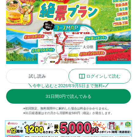
試し読み
ログインして読む
今申し込むと
2026
年
9
月
5
日まで無料
※
31
日間
0円
で読んでみる
※初回限定。無料期間中に解約した場合は料金がかかりません。
※31日経過後はその月から月額料金580円（税込）が発生します。