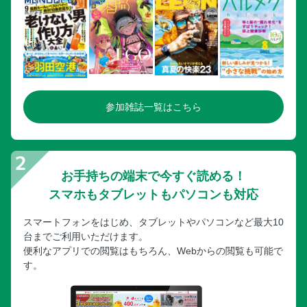
25 天草
［エリア特集］海と異国文化が香る天草の見どころ
［エリア特集］バラエティ豊かな天草の海鮮グルメ
26 人吉・球磨川
［エリア特集］人吉の観光スポット＆グルメ
参加雑誌一覧はこちら
ドライブ途中に立ち寄ろう！注目のSA・PA in 大分・熊本
【宮崎 鹿児島】
27 高千穂
28 日向
お手持ちの端末で今すぐ読める！
［エリア特集］宮崎タウン 個性豊かな南国 宮崎グルメ
スマホもタブレットもパソコンも対応
30 霧島・えびの高原
スマートフォンをはじめ、タブレットやパソコンなど最大10
31 佐多岬
台までご利用いただけます。
32 錦江湾・桜島
便利なアプリでの閲覧はもちろん、Webからの閲覧も可能で
［エリア特集］鹿児島タウン かごっまの必食！ご当地料理
す。
33 指宿・枕崎
ドライブ途中に立ち寄ろう！注目のSA・PAin 宮崎・鹿児島