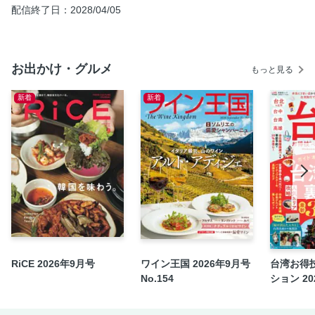
配信終了日：2028/04/05
3 玄界灘
4 志賀島
5 平尾台
お出かけ・グルメ
もっと見る
6 三瀬
7 秋月
新着
新着
8 柳川・八女
9 唐津・呼子
10 有田・伊万里
［エリア特集］焼物の里 有田・伊万里・波佐見へ
11 平戸
［エリア特集］石畳が延びる港町 平戸を散策
［エリア特集］平戸のグルメを堪能しよう
12 佐世保・九十九島
RiCE 2026年9月号
ワイン王国 2026年9月号
台湾お得
13 西海橋・長崎
No.154
ション 202
［エリア特集］長崎の王道スポットを探訪
［エリア特集］まだまだあります！長崎の楽しみ方