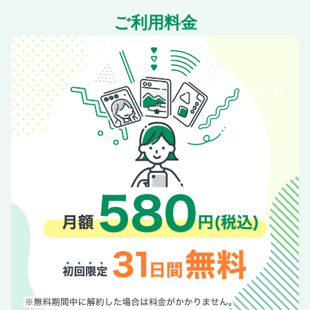
［エリア特集］異国の香り漂う 長崎グルメ
ご利用料金
14 雲仙・島原
［エリア特集］雲仙の自然といちおしスポット
［エリア特集］城下町島原と海辺の町小浜の名物料理
ドライブ途中に立ち寄ろう！注目のSA・PA in 福岡・佐賀・
長崎
【大分・熊本】
15 やまなみハイウェイ
［エリア特集］九重“夢”大吊橋周辺の絶景＆グルメ
［エリア特集］個性豊かな温泉ぞろい！九重“夢”温泉郷
［エリア特集］大自然の中で動物とのふれあい体験♪
［エリア特集］高原に咲き誇る色彩豊かな花々を観賞
16 阿蘇
［エリア特集］雄大な阿蘇で遊び、豊かな自然を大満喫
［エリア特集］南阿蘇の絶景カフェ＆レストラン
［エリア特集］熊本タウン馬肉・あか牛＆街なかグルメ