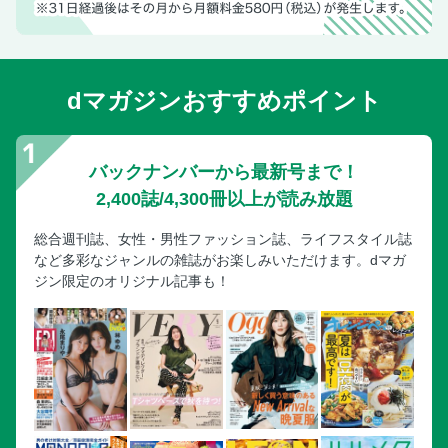
17 小国郷
［エリア特集］黒川温泉の歩き方、人気グルメ＆みやげ
［エリア特集］入湯手形を使って入る黒川温泉の露天風呂
dマガジンおすすめポイント
［エリア特集］わいた温泉郷の名湯と名物地獄蒸し
［エリア特集］名水が生む話題の小国そばをすする
18 山鹿・荒尾
バックナンバーから最新号まで！
19 耶馬渓
2,400誌/4,300冊以上が読み放題
20 筑後川
総合週刊誌、女性・男性ファッション誌、ライフスタイル誌
21 由布院・別府
など多彩なジャンルの雑誌がお楽しみいただけます。dマガ
［エリア特集］由布院の定番みやげ＆人気グルメ
ジン限定のオリジナル記事も！
［エリア特集］カフェ＆ショップ利用OK！由布院の三名宿
［エリア特集］由布岳が見える露天風呂
［エリア特集］別府の名湯と名物をチェック
22 国東半島
23 竹田・長湯
24 佐賀関・臼杵