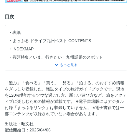
目次
表紙
まっぷる ドライブ九州ベスト CONTENTS
INDEXMAP
巻頭特集／いま、行きたい！九州話題のスポット
編集部おすすめ！九州 ベストドライブ 4選
食べて！買って！個性あふれる 九州の道の駅セレクション
エリア別 ドライブコース＆MAPの見かた
「遊ぶ」「食べる」「買う」「見る」「泊まる」のおすすめ情報
をぎっしり収録した、雑誌タイプの旅行ガイドブックです。現地
【福岡 佐賀・長崎】
を120%堪能するツウな過ごし方、新しい遊び方など、旅をアクテ
1 糸島
ィブに楽しむための情報が満載です。 ※電子書籍版にはデジタル
［エリア特集］食の宝庫！博多グルメ
付録「まっぷるリンク」は収録していません。 ※電子書籍では一
部コンテンツが収録されていない場合があります。
2 門司港・下関
［エリア特集］レトロタウン 門司港散策＆グルメ
出版社：昭文社
配信開始日：2025/04/06
［エリア特集］海の幸を楽しむ下関 シーサイドウオーク