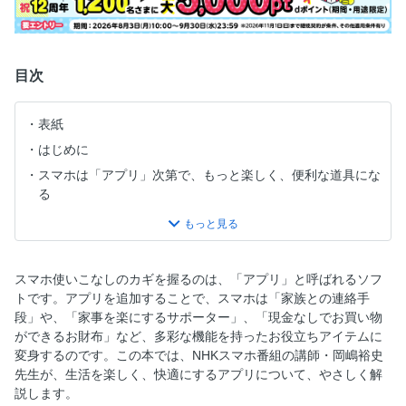
目次
表紙
はじめに
スマホは「アプリ」次第で、もっと楽しく、便利な道具にな
る
目次
最初に身につけよう！アプリで行う基本操作
アプリの市場「アプリストア」の見方を知る
スマホ使いこなしのカギを握るのは、「アプリ」と呼ばれるソフ
好みに合ったアプリをスマホに追加しよう！
トです。アプリを追加することで、スマホは「家族との連絡手
段」や、「家事を楽にするサポーター」、「現金なしでお買い物
アプリを最新の状態にして安全＆便利に使う
ができるお財布」など、多彩な機能を持ったお役立ちアイテムに
本誌のQRコードについて
変身するのです。この本では、NHKスマホ番組の講師・岡嶋裕史
第1章 家族や友人に連絡するアプリを使おう
先生が、生活を楽しく、快適にするアプリについて、やさしく解
説します。
Column 詐欺メッセージに注意しよう！