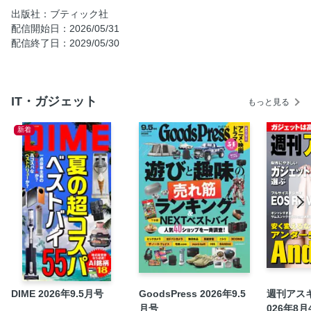
第2章 インターネットやカメラを使おう
出版社：ブティック社
配信開始日：2026/05/31
Column スクリーンショットでメモいらず
配信終了日：2029/05/30
第3章 アプリでお出かけや趣味を充実させよう
Column 地図アプリを見ても道に迷う！
第4章 家事も防災も、アプリでもっと簡単に
IT・ガジェット
もっと見る
奥付
必見！アプリ整理整頓術
新着
DIME 2026年9.5月号
GoodsPress 2026年9.5
週刊アスキー
月号
026年8月