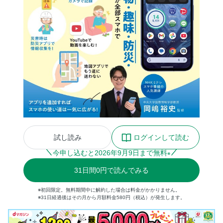
試し読み
ログインして読む
今申し込むと
2026
年
9
月
9
日まで無料
※
31
日間
0円
で読んでみる
※初回限定。無料期間中に解約した場合は料金がかかりません。
※31日経過後はその月から月額料金580円（税込）が発生します。