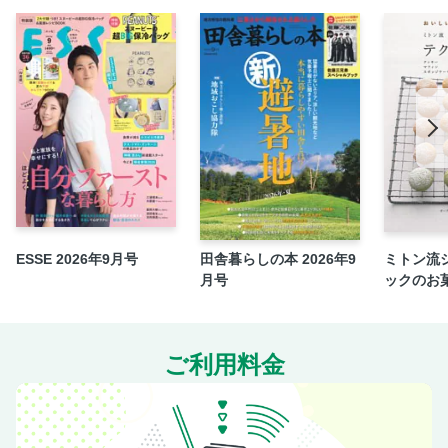
食品
特集：免疫力が上がる「肺＆腸」健康法
特集：りんご酢とりんごレシピ
特集：骨が若返る骨たたき体操
鍛脳ドリル
鍛脳ドリル解答
ESSE 2026年9月号
田舎暮らしの本 2026年9
ミトン流
月号
ックのお
ご利用料金