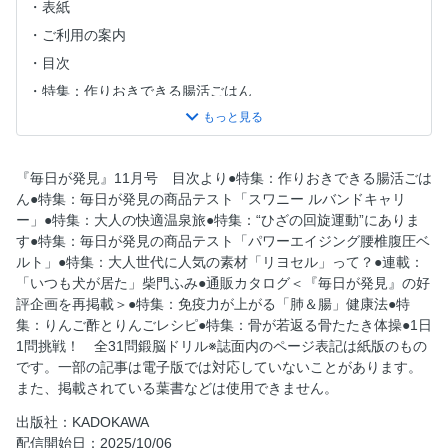
表紙
ご利用の案内
目次
特集：作りおきできる腸活ごはん
食品
特集：毎日が発見の商品テスト「スワニー ルバンドキャリ
ー」
『毎日が発見』11月号 目次より●特集：作りおきできる腸活ごは
特集：大人の快適温泉旅
ん●特集：毎日が発見の商品テスト「スワニー ルバンドキャリ
ー」●特集：大人の快適温泉旅●特集：“ひざの回旋運動”にありま
旅行
す●特集：毎日が発見の商品テスト「パワーエイジング腰椎腹圧ベ
特集：〝ひざの回旋運動〟にあります
ルト」●特集：大人世代に人気の素材「リヨセル」って？●連載：
ファッション
「いつも犬が居た」柴門ふみ●通販カタログ＜『毎日が発見』の好
評企画を再掲載＞●特集：免疫力が上がる「肺＆腸」健康法●特
インナー
集：りんご酢とりんごレシピ●特集：骨が若返る骨たたき体操●1日
美容
1問挑戦！ 全31問鍛脳ドリル※誌面内のページ表記は紙版のもの
m.polku（エムポルク）
です。一部の記事は電子版では対応していないことがあります。
また、掲載されている葉書などは使用できません。
特集：毎日が発見の商品テスト「パワーエイジング腰椎腹圧
ベルト」
出版社：KADOKAWA
インナー
配信開始日：2025/10/06