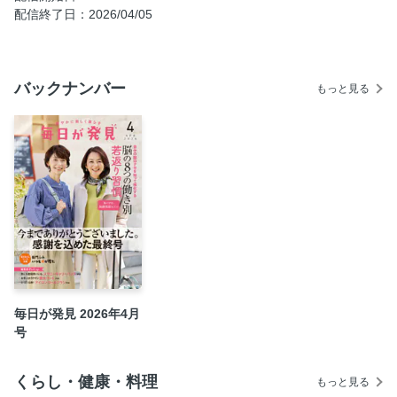
配信終了日：2026/04/05
ファッション
特集：大人世代に人気の素材「リヨセル」って？
ファッション
バックナンバー
もっと見る
美容
暮らし
食品
暮らし
古着ボックス、台所ボックス
着物ボックス
人気アイテム再登場
セール
大人女性の「こんなの欲しかった！」を叶える10選
毎日が発見 2026年4月
柴門ふみ連載「いつも犬が居た」
号
読者アンケート
定期お得便ご利用ガイド
くらし・健康・料理
もっと見る
ショッピングガイド