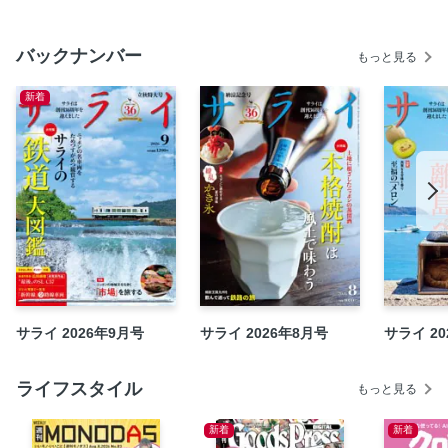
カクタンボウ
バックナンバー
日本美術そもそも講義
もっと見る
サライ・インタビュー 菊池武夫（ファッションデザイナ
新着
ー・87歳）
サライPremium Watch 並木浩一の時計がたり
Fashion 〝着る〟は愉しい～組み合わせの妙～
定期購読のご案内
展覧会情報
サライBOOKレビュー
人生を変えたこの一冊 今井通子（登山家、医師）
奇想転画異
次号予告
サライ 2026年9月号
サライ 2026年8月号
サライ 20
＜電子版特典＞ バックナンバーから人気記事をピックアッ
プ 涼味「そうめん」
ライフスタイル
もっと見る
新着
新着