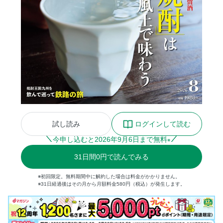
試し読み
ログインして読む
今申し込むと
2026
年
9
月
6
日まで無料
※
31
日間
0円
で読んでみる
※初回限定。無料期間中に解約した場合は料金がかかりません。
※31日経過後はその月から月額料金580円（税込）が発生します。