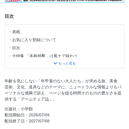
目次
表紙
お気に入り登録について
目次
大特集 「本格焼酎」は風土で味わう
風土を醸す蔵を訪ねる
本格焼酎の新名品
焼酎蔵元の〝ふだん〟の飲み方
年齢を気にしない「年甲斐のない大人たち」が求める旅、美食、
芸術、文化、道具などのテーマに、ニュートラルな情報よりもパ
「本格焼酎」が買える店
ーソナルな感興で訴え、ページを繰る時間そのものの豊かさを提
焼酎の真価を引き出す佳肴の名店
供する「アームチェア誌」。
難航 十字語判断
出版社：小学館
佐藤酒造／京屋酒造
配信開始日：2026/07/09
アンケート／バックナンバー
配信終了日：2027/07/08
特集 繚乱、かき氷