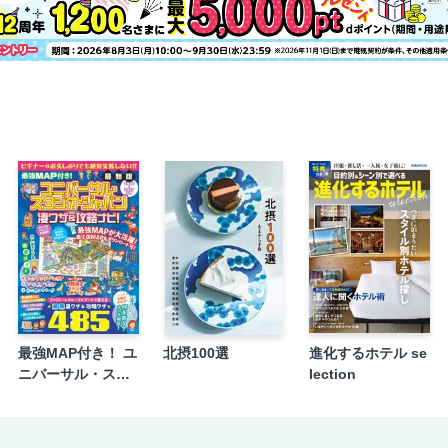
最強MAP付き！ ユ
北摂100選
進化するホテル se
ニバーサル・スタ
lection
ジオ・ジャパン凄
ワザ＆攻略ナビ！2
026年-2027年版