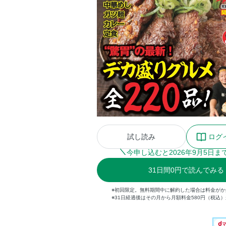
試し読み
ログ
今申し込むと
2026
年
9
月
5
日ま
31
日間
0円
で読んでみる
※初回限定。無料期間中に解約した場合は料金がか
※31日経過後はその月から月額料金580円（税込