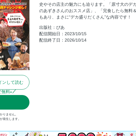
史やその店主の魅力にも迫ります。「原寸大のデ
カツ丼
のあずきさんのおススメ店」、「完食したら無料
大食いアイドルが語る デカ盛り愛！
もあり、まさに“デカ盛りだくさん”な内容です！
定食
出版社：ぴあ
洋食めし
配信開始日：2023/10/15
配信終了日：2026/10/14
デカ盛りを制覇せよ！ 大食いチャレンジ！
中華めし
ガツ麺
カレー
カフェ
インして読む
インデックス
奥付＆アンケート
で無料
※
かりません。
）が発生します。