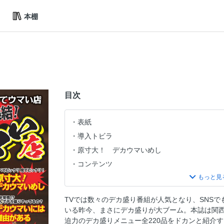
本棚
目次
表紙
導入トビラ
原寸大！ デカウマいめし
コンテンツ
デカウマいには理由がある。
肉丼
TVでは数々のデカ盛り番組が人気となり、SNS
海鮮丼
いる昨今、まさにデカ盛りが大ブーム。本誌は関
ステーキ
迫力のデカ盛りメニュー全220品をドカンと紹介