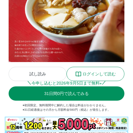
試し読み
ログインして読む
今申し込むと
2026
年
9
月
5
日まで無料
※
31
日間
0円
で読んでみる
※初回限定。無料期間中に解約した場合は料金がかかりません。
※31日経過後はその月から月額料金580円（税込）が発生します。