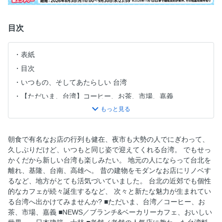
目次
表紙
目次
いつもの、そしてあたらしい 台湾
【ただいま、台湾】コーヒー、お茶、市場、嘉義
【NEWS】ブランチ＆ベーカリーカフェ、おいしい世界一、
日本建築、士林
【老舗】老舗の人気店に教わった台湾料理のスタンダード。
朝食で有名なお店の行列も健在、夜市も大勢の人でにぎわって、
【朝ごはん】台北っ子が毎日通う朝食を求めて。
久しぶりだけど、いつもと同じ姿で迎えてくれる台湾。 でもせっ
かくだから新しい台湾も楽しみたい。 地元の人にならって台北を
【袋麺】オリジナル袋麺がおいしさの証。
離れ、基隆、台南、高雄へ。 昔の建物をモダンなお店にリノベす
【ノスタルジック料理店】かわいくて昔懐かしいレストラン
るなど、地方がとても活気づいていました。 台北の近郊でも個性
が流行中。
的なカフェが続々誕生するなど、 次々と新たな魅力が生まれてい
【台湾スイーツ】長く愛されるおやつの秘密を探しに。
る台湾へ出かけてみませんか? ■ただいま、台湾／コーヒー、お
茶、市場、嘉義 ■NEWS／ブランチ&ベーカリーカフェ、おいしい
【漢方】暮らしの中に漢方が生きている台湾。