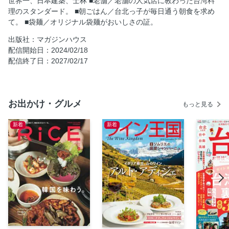
世界一、日本建築、士林 ■老舗／老舗の人気店に教わった台湾料
【台北から離れて】
理のスタンダード。 ■朝ごはん／台北っ子が毎日通う朝食を求め
新北 若くて個性的なオーナーが集まる町。
て。 ■袋麺／オリジナル袋麺がおいしさの証。
鶯歌 器屋さん巡りも楽しい。
出版社：マガジンハウス
基隆 レトロな情緒が漂う〝雨の港町〟。
配信開始日：2024/02/18
配信終了日：2027/02/17
澎湖 離島発のローカルおやつに夢中。
高雄 潮風に誘われて文化的な港町へ。
台南 南風に包まれて癒しの時間旅行へ。
お出かけ・グルメ
もっと見る
【台南のおやつ】街をホッピングして、台南の懐かしい甘味
制覇。
新着
新着
【ニーハオウォーハオ】愛すべきメイド・イン・台湾を、素
敵なあの店で。
【お土産】台湾の日用品が、とびきりのお土産に。
【ホテル】立地もインテリアも注目。今、泊まりたい台北の
ホテル。
秘密の台湾。