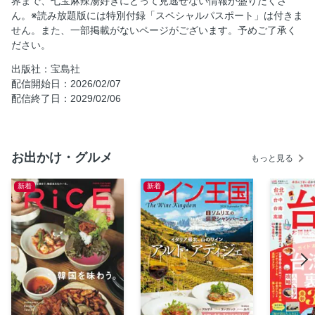
界まで、七宝麻辣湯好きにとって見逃せない情報が盛りだくさ
お店の数だけ個性がある ここでしか味わえない限定メニュ
ん。※読み放題版には特別付録「スペシャルパスポート」は付きま
ーにも注目！
せん。また、一部掲載がないページがございます。予めご了承く
ださい。
美味しさも楽しみ方もいろいろ！七宝麻辣湯を知り尽くすス
タッフいち推しカスタマイズ！
出版社：宝島社
あと1品！も満足できる 麻辣湯と相性抜群のサイドメニュー
配信開始日：2026/02/07
配信終了日：2029/02/06
食べたいときに、いつでも♪ 「おうちでチーパオ」で手軽に
オリジナル麻辣湯を楽しもう
赤坂四川飯店3代目 陳建太郎さんが教える 「おうちでチーパ
オ」アレンジレシピ
お出かけ・グルメ
もっと見る
ファンの声で復活するかも!? こだわって商品化された過去の
メニューたち
新着
新着
赤坂店・五反田店・吉祥寺北口店限定 七宝「薬膳火鍋」の
楽しみ方
最新情報はココから！ 七宝麻辣湯公式HP＆SNS Information
全国で続々展開中！七宝麻辣湯SHOP LIST