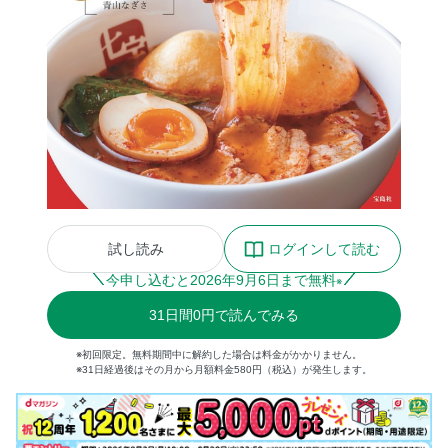
試し読み
ログインして読む
今申し込むと
2026
年
9
月
6
日まで無料
※
31
日間
0円
で読んでみる
※初回限定。無料期間中に解約した場合は料金がかかりません。
※31日経過後はその月から月額料金580円（税込）が発生します。