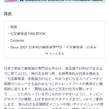
目次
表紙
七宝麻辣湯 FAN BOOK
Contents
Since 2007 日本初の麻辣湯専門店「七宝麻辣湯」の歩み
日本の麻辣湯ブームはココから！「七宝麻辣湯」の創業者
石神秀幸さんインタビュー
知りたい！美味しく食べて健康維持♪ 七宝麻辣湯で使われて
日本で初めて麻辣湯の専門店を手がけ、各店舗で行列ができるま
いる薬膳の健康効果とは!?
でに育て上げた「神の舌を持つ男」石神秀幸氏が代表を務める
スープ、醤、麺、調味料 こだわりの追求が七宝麻辣湯の美
「七宝麻辣湯」全面協力のもと、やみつきになるスパイシーさと
味しさのもと
薬膳のヘルシーさをあわせもつこのトレンドフードの奥深さに徹
底的に迫ります！「興味はあるけど注文の仕方が難しそう
知れば知るほどチーパリたくなる 七宝麻辣湯How to Order
で……」とためらっている方にもわかりやすいように、トッピン
完全ガイド
グやスープの種類、おすすめのカスタマイズまでしっかりご案内
トッピングが小袋入り、選べる辛さは無制限…… etc. いつも
します。 知られざる店舗限定メニューや深いサイドメニューの世
とちょっと違う楽しみ方ができるお店