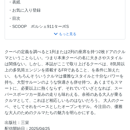
表紙
お気に入り登録
目次
SCOOP ポルシェ911ターボS
SCOOP アルピーヌA310
JAPAN PREMIERE フェラーリF80日本上陸
SPECIAL ATTENTION HWA EVO
クーペの定義を調べると1列または2列の座席を持つ2枚ドアのクル
マということらしい。つまり本来クーペの名に大きさやスタイル
FIRST CONTACT ランボルギーニ・ウラカンSTJ
は関係ない。しかし、本誌がここで取り上げるクーペは、8気筒以
AMAZING COUPE
上の多気筒エンジンを搭載するFRであること、を条件に加えた
［アストンマーティンの世界］新型ヴァンキッシュ国内初
い。 もちろんそういうクルマは優雅なスタイルと十分なパワーを
試乗
持ち、大型サルーンのような快適さも併せ持つ。あくまでもスマ
ートに、必要以上に熱くならず、それでいていざとなれば、スー
ヴァンキッシュ・ヴォランテ登場
パースポーツカー並みの走りも味わえる。余裕のある大人が乗る
ヴァンキッシュS（2007） vs ヴァンキッシュ（2025）
クルマとして、これほど相応しいものはないだろう。 大人のクー
［英国クーペの新たな指針］ベントレー・コンチネンタル
ペ、そしてそれをベースとしたオープンモデル。今注目の、優雅
GTCスピード ＆ ベントレー・コンチネンタルGT
な大人のためのクルマたちの魅力を明らかにする。
［イタリアとイギリスの矜持］マセラティ・グランカブリ
出版社：三栄
オ・トロフェオ vs ベントレー・コンチネンタルGTC
配信開始日：2025/04/25