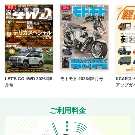
KAZ BAR アメリカの憂鬱 清水和夫 × 渡辺敏史
新着
新着
LONG-TERM REPORT
トヨタ・ランドクルーザー250
アルピーヌA110
ポルシェ911（993）
福野礼一郎の熱宇宙
ポルシェ・カレラカップの魅力 Vol.1
フェラーリ・チャレンジ・ジャパン ラウンド1：鈴鹿サー
キット
LET'S GO 4WD 2026年9
モトモト 2026年9月号
KCARス
ジェントルマンドライバーへの道
月号
アップガイド
CHECK IT UP
トラカスタ
RECOMMEND PARTS
3
NEW! ニュース／インフォメーション／新製品
ご利用料金
GENROQ WATCH
GARAGE HOUSE
NEW MODEL TOPIC