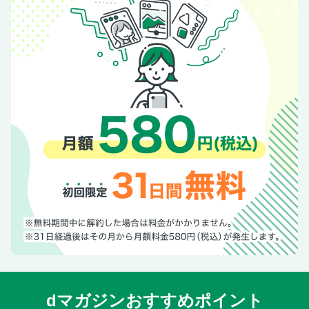
モーターファン for KIDS じどうしゃのすべて Vol.6 告知
THE LEADERS
ニューモデル速報 すべてシリーズ 第645弾 新型アルファー
ド＆ヴェルファイアのすべて 告知
COOL GADGETS
ニューモデル速報 すべてシリーズ 第644弾 スズキ・ジムニ
ー ノマドのすべて 告知
今月のプレゼント
Timely MESSAGE
SPECIAL SHOP ポルシェ／ロールス・ロイス編
裏表紙
dマガジンおすすめポイント