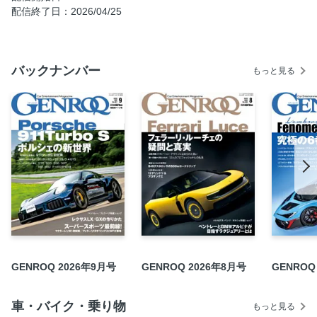
［電動化の効果は］メルセデスAMG GT 63 4マティック
配信終了日：2026/04/25
＋クーペ vs メルセデスAMG GT 63 S Eパフォーマンスクー
ペ
［クラシックへの回帰］フェラーリ・ローマ・スパイダー
バックナンバー
もっと見る
［珠玉のV8対決］レクサスLC500“Sパッケージ” vs BMW
M850i xドライブ・カブリオレ
SUV NOW ランドローバー・レンジローバースポーツSV
BMW X3 M50 xドライブ vs メルセデスAMG GLC 43 4マ
ティック
ボルボXC90 T8AWDプラグインハイブリッド vs BMW X5
xドライブ40d Mスポーツ
CLOSE UP モーガン・プラス4
JUST ARRIVED BMWアルピナB4 GTグランクーペ
トヨタ・クラウンエステート
CRITICAL JUDGMENT BMW M4 コンペティション M
GENROQ 2026年9月号
GENROQ 2026年8月号
GENROQ
xDrive クーペ
SHORT STORY Photograph by KOBAYASHI Kunihisa ポル
車・バイク・乗り物
もっと見る
シェ718ボクスター・スタイルエディション