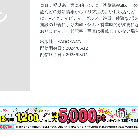
らくらく 爽快サイクリング
コロナ禍以来、実に4年ぶりに「淡路島Walker
春夏秋冬 島時間のすすめ
設などの最新情報からエリア別のおいしい店など
エリア別 おいしい島ごはん
に。●アクティビティ、グルメ、絶景、体験など淡
施設の都合により内容・休み・営業時間が変更に
島遊び便利帳
おりません。一部記事・写真は掲載していない場
神山智洋（WEST.）インタビュー
出版社：KADOKAWA
配信開始日：2024/05/12
配信終了日：2025/05/11