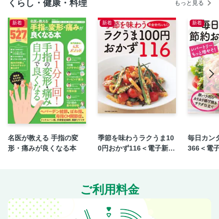
くらし・健康・料理
もっと見る
NHK出版テキスト・料理本のご案内／定期購読のおすすめ
ムダなくおいしく！ 12月のひとり分レシピ
新着
新着
新着
グランマの欲ばりプレート
次号予告
名医が教える 手指の変
季節を味わうラクうま10
毎日カン
形・痛みが良くなる本
0円おかず116＜電子新版
366＜電
＞
ご利用料金