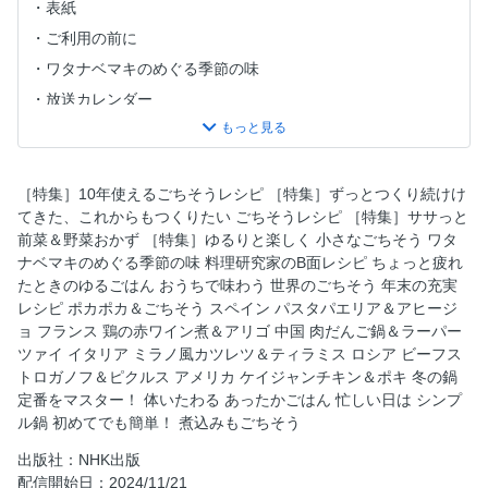
表紙
ご利用の前に
ワタナベマキのめぐる季節の味
放送カレンダー
目次
［特集］10年使えるごちそうレシピ
［特集］ずっとつくり続けけてきた、これからもつくりたい
［特集］10年使えるごちそうレシピ ［特集］ずっとつくり続けけ
ごちそうレシピ
てきた、これからもつくりたい ごちそうレシピ ［特集］ササっと
前菜＆野菜おかず ［特集］ゆるりと楽しく 小さなごちそう ワタ
［特集］ササっと前菜＆野菜おかず
ナベマキのめぐる季節の味 料理研究家のB面レシピ ちょっと疲れ
［特集］ゆるりと楽しく 小さなごちそう
たときのゆるごはん おうちで味わう 世界のごちそう 年末の充実
料理研究家のB面レシピ ちょっと疲れたときのゆるごはん
レシピ ポカポカ＆ごちそう スペイン パスタパエリア＆アヒージ
ョ フランス 鶏の赤ワイン煮＆アリゴ 中国 肉だんご鍋＆ラーパー
NHKプラスをはじめてみませんか？
ツァイ イタリア ミラノ風カツレツ＆ティラミス ロシア ビーフス
おうちで味わう 世界のごちそう／年末の充実レシピ ポカポ
トロガノフ＆ピクルス アメリカ ケイジャンチキン＆ポキ 冬の鍋
カ＆ごちそう
定番をマスター！ 体いたわる あったかごはん 忙しい日は シンプ
スペイン パスタパエリア＆アヒージョ
ル鍋 初めてでも簡単！ 煮込みもごちそう
フランス 鶏の赤ワイン煮＆アリゴ
出版社：NHK出版
中国 肉だんご鍋＆ラーパーツァイ
配信開始日：2024/11/21