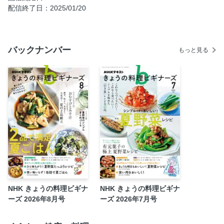
配信終了日：2025/01/20
イタリア ミラノ風カツレツ＆ティラミス
ロシア ビーフストロガノフ＆ピクルス
アメリカ ケイジャンチキン＆ポキ
バックナンバー
もっと見る
冬の鍋 定番をマスター！
体いたわる あったかごはん
忙しい日は シンプル鍋
初めてでも簡単！ 煮込みもごちそう
和風鍋で おもてなし
寒い日は ピリ辛鍋
これがパエリアの「コツ」！
NHK出版の料理本
年末・年始は手づくり焼き菓子でコーヒータイム
今井真実のある日のごはん
NHK きょうの料理ビギナ
NHK きょうの料理ビギナ
買えないおいしさ！ すてきなおやつ
ーズ 2026年8月号
ーズ 2026年7月号
アンケートの声より／インフォメーション／「めぐる季節の
味」のつくり方