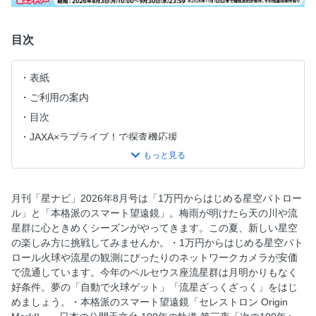
目次
表紙
ご利用の案内
目次
JAXA×ラブライブ！で探査機応援
ステラナビ活用 えほん「よぞらの おまつり」
NEWS CLIP
宮古島のLEDプラネ×天文台付きホテル
月刊「星ナビ」2026年8月号は「1万円からはじめる星空パトロー
ル」と「本格派のスマート望遠鏡」。梅雨が明けたら天の川や流
星の召すまま
星群に心ときめくシーズンがやってきます。この夏、新しい星空
最新宇宙像
の楽しみ方に挑戦してみませんか。・1万円からはじめる星空パト
8月の星空
ロール火球や流星の観測にぴったりのネットワークカメラが安価
で流通しています。今年のペルセウス座流星群は月明かりもなく
8月の月と惑星の動き
好条件。夢の「自動で火球ゲット」「流星ざっくざっく」をはじ
8月の天文現象カレンダー
めましょう。・本格派のスマート望遠鏡「セレストロン Origin
8月の注目