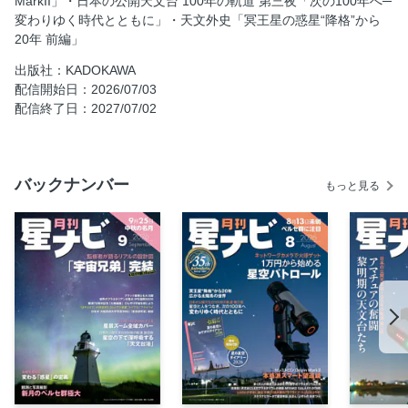
MarkII」・日本の公開天文台 100年の軌道 第三夜「次の100年へ─
変わりゆく時代とともに」・天文外史「冥王星の惑星“降格”から
1万円からはじめる星空パトロール
20年 前編」
本格派スマート望遠鏡 セレストロン Origin MarkII
出版社：KADOKAWA
冥王星惑星“降格”から20年 前編
配信開始日：2026/07/03
日本の公開天文台 次の100年へ
配信終了日：2027/07/02
アストロアーツ 星空と歩んだ35年
新着情報
月刊ほんナビ
バックナンバー
もっと見る
アクアマリンの誌上演奏会
ブラック星博士のB級天文学研究室 拡大版
天文台マダムがゆく
天文学とプラネタリウム
パオナビ
変光星
新天体・太陽系小天体
アストロアーツオンラインショップ
星ナビひろば