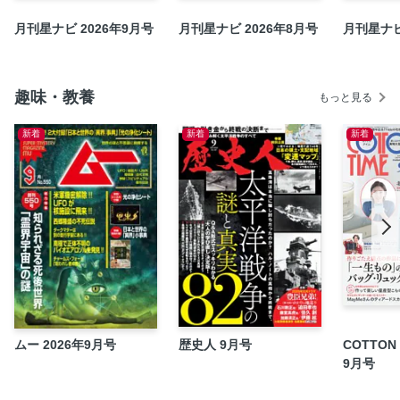
やみくも天文同好会／飲み星食い月す
月刊星ナビ 2026年9月号
月刊星ナビ 2026年8月号
月刊星ナビ
ギャラリー応募用紙／投稿案内
奥付／編集後記
趣味・教養
買う買う大作戦
もっと見る
KAGAYA通信
新着
新着
新着
星ナビギャラリー
銀ノ星 四光子の記憶
特別付録「夏の星空＆おでかけダイアリー」
ムー 2026年9月号
歴史人 9月号
COTTON 
9月号