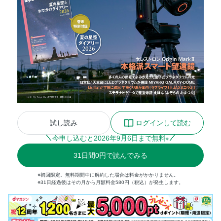
試し読み
ログインして読む
今申し込むと
2026
年
9
月
6
日まで無料
※
31
日間
0円
で読んでみる
※初回限定。無料期間中に解約した場合は料金がかかりません。
※31日経過後はその月から月額料金580円（税込）が発生します。