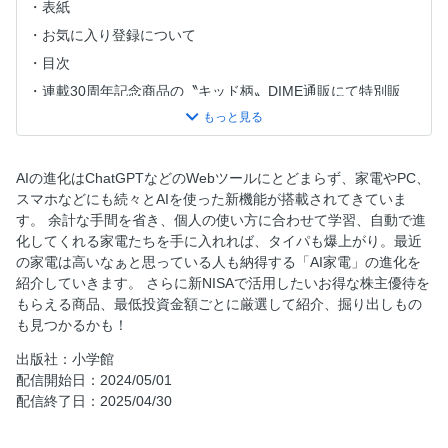
表紙
お気に入り登録について
目次
連載30周年記念商品の〝キッド柄〟DIME通販にて特別販
売！
『DIME 6月号』連載30周年！ 進化を続ける人気作品の魅
力、制作の舞台裏まで30人の証言から紐解く「名探偵コナ
AIの進化はChatGPTなどのWebツールにとどまらず、家電やPC、
ン」特集
スマホなどにも続々とAIを使った新機能が搭載されてきていま
『世の中の8割はどうでもいい。 頑張ってもうまくいかない
す。 余計な手間を省き、個人の使い方に合わせて学習、自動で進
人生を変える思考術』
化してくれる家電たちを手に入れれば、タイパも爆上がり。最近
AI家電ベストバイ
の家電は高いなぁと思っている人も納得する「AI家電」の進化を
紹介していきます。 さらに新NISAで活用したいお得な株主優待を
『最速で結果を出す超タイパ仕事術』
もらえる商品、最低投資金額ごとに厳選して紹介、掘り出しもの
『脱・依存脳「やめられない」を「やめる」本』
も見つかるかも！
いま乗るべきパーソナルモビリティー39
出版社：小学館
『美的HEN』
配信開始日：2024/05/01
DIME通販 高機能ビジネスグッズBEST SELECTION10
配信終了日：2025/04/30
株主優待カタログ77