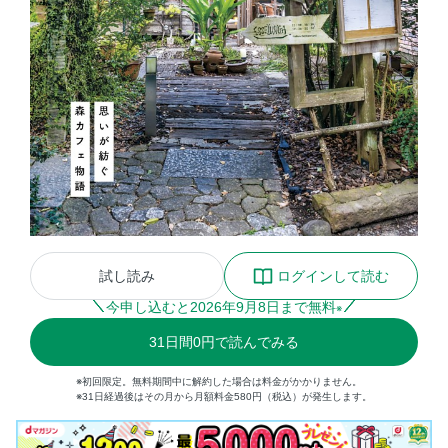
試し読み
ログインして読む
今申し込むと
2026
年
9
月
8
日まで無料
※
31
日間
0円
で読んでみる
※初回限定。無料期間中に解約した場合は料金がかかりません。
※31日経過後はその月から月額料金580円（税込）が発生します。