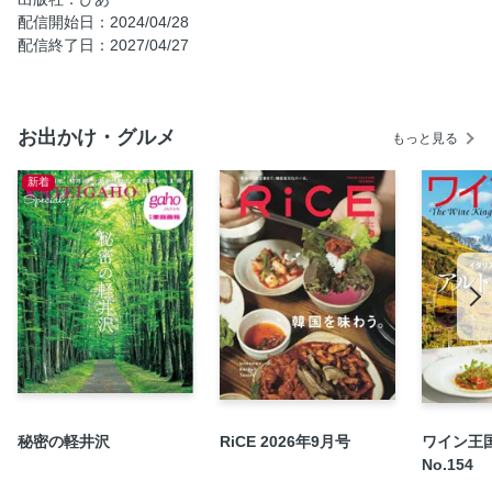
配信開始日：2024/04/28
みんなで集うくつろぎカフェ
配信終了日：2027/04/27
心も癒やされる神社・仏閣のカフェ
異国情緒漂う洋館で旅気分
懐かしさを感じる室内でタイムトリップ
お出かけ・グルメ
もっと見る
美術館でアートと緑に触れる
インデックス
新着
奥付
秘密の軽井沢
RiCE 2026年9月号
ワイン王国
No.154