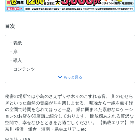
目次
表紙
扉
導入
コンテンツ
思いが紡ぐ森カフェ物語
森と緑の隠れ家を探しに
ゆったり静かな空間で時の余韻に浸る
秘密の場所では小鳥のさえずりや木々のこすれる音、 川のせせら
ぎといった自然の音楽が耳を楽しませる。 喧噪から一線を画す緑
緑あふれるテラスでのんびり
の空間で時間を忘れてほっと一息。 緑に囲まれた素敵なロケーシ
森と緑の幸せベーカリー
ョンのお店を60店舗ご紹介しております。 開放感あふれる贅沢な
紅茶と珈琲の芳醇な香りと共に楽しむひととき
空間で、幸せなひとときをお過ごしください。 【掲載エリア】 神
奈川 横浜・鎌倉・湘南・県央エリア…etc
自慢の料理で口福な時間を過ごす
寛ぎながら味わうほっこり和スイーツ
出版社：ぴあ