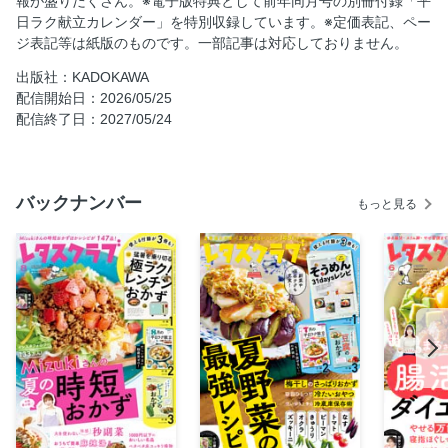
報が盛りだくさん。※電子版特典として前年同月号の別冊付録「平
およねの野菜使いこなし帖 玉ねぎ
日ラク献立カレンダー」を特別収録しています。※定価表記、ペー
あの人の1週間お弁当生活
ジ表記等は紙版のものです。一部記事は対応しておりません。
特別な道具は必要なし 体にやさしい米粉のおやつ
出版社：KADOKAWA
横澤夏子のウチのごはんこれで勘弁して！
配信開始日：2026/05/25
配信終了日：2027/05/24
脚が太いのは小指が寝ているせいだった!? 寝指ほぐしでス
リム脚
半年で10kgやせてリバウンドなし！ マンガで分かる ３カ
月で身につくやせ習慣
バックナンバー
もっと見る
2026レタスクラブ 時短コスメ大賞
家事のプロがみんなのお悩みを解決 梅雨どきのカビ・ニオ
イ取り大作戦
栄養バランスもボリュームも◎！ 卵のおかずBOOK
富士山マガジンサービス限定 ３号連続半額キャンペーン
中！
今夜はなんの魚かな？ たかぎなおこ
旬をめでる、ふたりの台所。 峯 鳥子
うちの猫がまた変なことしてる。 卵山玉子