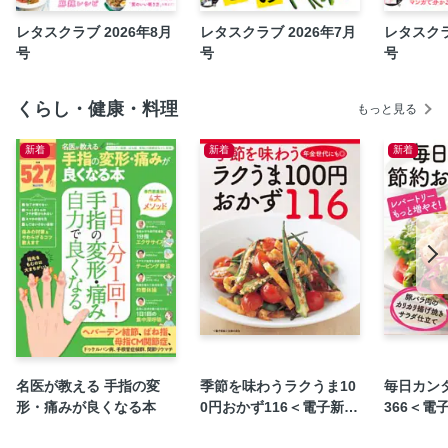
柴犬ぽんちゃん、今日もわが道を行く 犬山スケッチ
レタスクラブ 2026年8月
レタスクラブ 2026年7月
レタスクラ
いつも犬が居た 柴門ふみ
号
号
号
池上さん教えて！ 私たちの暮らしにつながるあのニュース
立木冬麗の星よ、叱って。励まして。
くらし・健康・料理
もっと見る
SNOOPYのコミックでほっと癒されるまいにちを
新着
新着
新着
正しい歯磨きからお口エクササイズまで あなたの健康を守
る 新オーラルケア習慣
Information
時間がなくても内から外からキレイに♡
オトナのNEWS 加藤シゲアキさん
次号予告
読者アンケート
メインから副菜、おつまみまで。これ１冊でマンネリ解
消！ 絶品なすレシピ
名医が教える 手指の変
季節を味わうラクうま10
毎日カン
買い物リストつき！ 月～金×4週分の晩ごはん 6月の平日ラ
形・痛みが良くなる本
0円おかず116＜電子新版
366＜電
ク献立カレンダー
＞
電子版特典