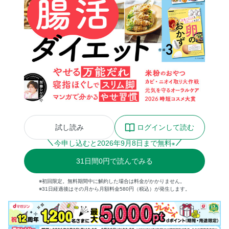
試し読み
ログインして読む
今申し込むと
2026
年
9
月
8
日まで無料
※
31
日間
0円
で読んでみる
※初回限定。無料期間中に解約した場合は料金がかかりません。
※31日経過後はその月から月額料金580円（税込）が発生します。