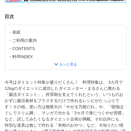
目次
表紙
ご利用の案内
CONTENTS
料理INDEX
「レシピのことば」をおさらい！
コレ欲しい！
しっかり食べてやせ体質を実現！ まるさんの腸活ダイエッ
今号はダイエット特集が盛りだくさん！ 料理特集は、 3カ月で
ト
12kgのダイエットに成功したダイエッター・まるさんに教わる
「腸活ダイエット」。停滞期を支えてくれたという、いつものお
レタスクラブWEBで自分だけのレシピカタログを作ろう！
かずに腸活食材をプラスするだけで作れるレシピがたっぷりで
ヘルシーで使い方は無限大！ やせる万能だれ
す！その他、使い方は無限大の「やせる万能だれ」や、「寝指ほ
笠原将弘の作り続けたいおかず「いわしのつみれ煮」
ぐしでスリム脚」、マンガで分かる「3カ月で身につくやせ習慣」
など、試してみたくなるダイエット企画が満載。それ以外にも、
Mizukiのコスパ最高！おかず「蒸しどりとキャベツのごまだ
特別な道具は無しで作れる「米粉のおやつ」など、今知りたい情
れがけ」