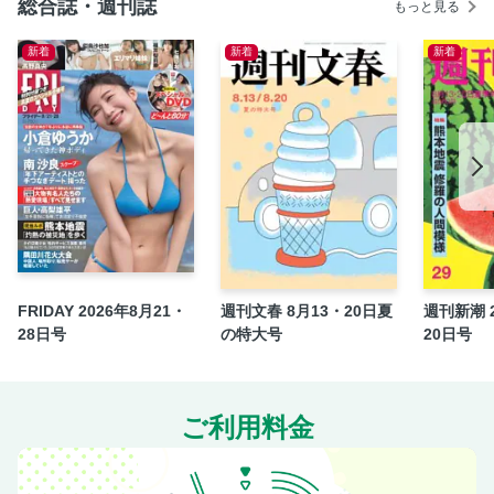
総合誌・週刊誌
もっと見る
新着
新着
新着
FRIDAY 2026年8月21・
週刊文春 8月13・20日夏
週刊新潮 2
28日号
の特大号
20日号
ご利用料金