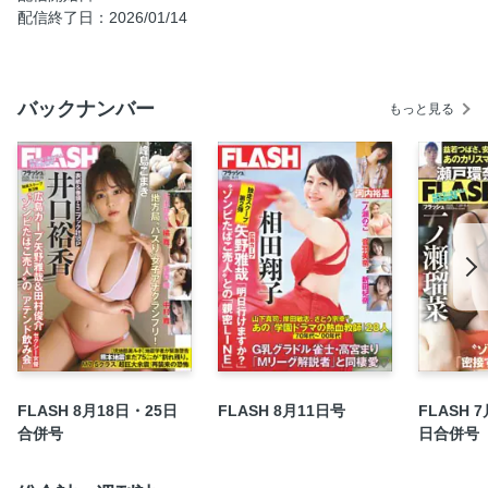
配信終了日：2026/01/14
後藤楽々「『楽しい』を詰め込んで」
南あみ＆うたたね翠「ゼロ距離の関係」
【袋とじ】小日向結衣「今日だけは特別に、大胆に。」
バックナンバー
もっと見る
おニャン子クラブ40周年コンサートに独占密着！
講師から子供を守る「盗撮対策」は？ 進学塾にアンケート
伊原剛志＆川平慈英「僕らはポンコツ、新人漫才コンビ！」
畑芽育のヒソモノ 「コチュジャン＆島唐辛子パウダー」
【連載】ロト・ナンバーズ＋α 爆勝！ 大勝券
田久保眞紀・伊東市長 再出馬宣言に「応援は、白紙です」
トカラ列島群発地震も「流体地震」！
目次
北野瑠華「やっぱりキミがイチバン！」
【連載】昭和郷愁館「大信田礼子レアレコード」
FLASH 8月18日・25日
FLASH 8月11日号
FLASH 
(お知らせ) 新作続々リリース！「FLASHデジタル写真集」
合併号
日合併号
【デジタル版特典】名作「FLASHデジタル写真集」の厳選カ
ットを特別公開！