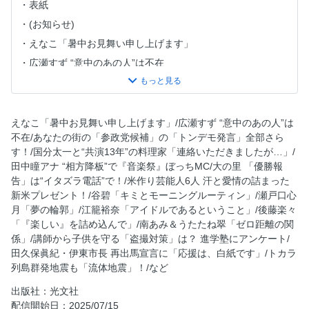
表紙
(お知らせ)
えなこ「暑中お見舞い申し上げます」
広瀬すず “意中のあの人”は不在
あなたの街の「参政党候補」の「トンデモ発言」全部さら
す！
国分太一と“共演13年”の料理家「連絡いただきましたが…」
えなこ「暑中お見舞い申し上げます」/広瀬すず “意中のあの人”は
田中瞳アナ “相方降板”で『音楽祭』ぼっちMC
不在/あなたの街の「参政党候補」の「トンデモ発言」全部さら
す！/国分太一と“共演13年”の料理家「連絡いただきましたが…」/
大の里 「優勝報告」は“イタズラ電話”で！
田中瞳アナ “相方降板”で『音楽祭』ぼっちMC/大の里 「優勝報
米作り芸能人6人 汗と愛情の詰まった新米プレゼント！
告」は“イタズラ電話”で！/米作り芸能人6人 汗と愛情の詰まった
【連載】坂本冬美 モゴモゴ『紅白』1993年
新米プレゼント！/谷碧「キミとモーニングルーティン」/瀬戸口心
月「夢の輪郭」/江籠裕奈「アイドルであるということ」/後藤楽々
【袋とじ】衝撃再び！！ キンタロー。は美しい！
「『楽しい』を詰め込んで」/南あみ＆うたたね翠「ゼロ距離の関
谷碧「キミとモーニングルーティン」
係」/講師から子供を守る「盗撮対策」は？ 進学塾にアンケート/
山岡雅弥「だって、大人だもんっ！！」
田久保眞紀・伊東市長 再出馬宣言に「応援は、白紙です」/トカラ
列島群発地震も「流体地震」！/など
瀬戸口心月「夢の輪郭」
(お知らせ) 光文社文庫 7月の新刊
出版社：光文社
配信開始日：2025/07/15
江籠裕奈「アイドルであるということ」