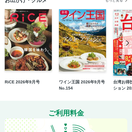
お出かけ・グルメ
もっと見る
千葉
新着
埼玉
茨城
栃木
群馬
山梨
静岡
有岡大貴(Hey! Say! JUMP) 僕がサウナを好きな理由
サウナ＆スーパー銭湯＆日帰り温泉MAP
RiCE 2026年9月号
ワイン王国 2026年9月号
台湾お得
奥付
No.154
ション 202
ご利用料金