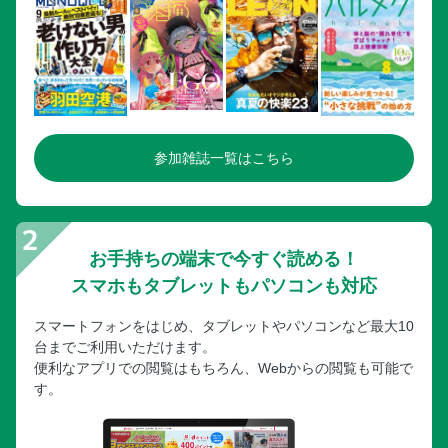
沖縄美ら海水族館まるわかりガイド／黒潮の海のココがスゴ
イ！
沖縄美ら海水族館まるわかりガイド／必見スポットガイド
沖縄本島ドライブMAP
国際通りパーフェクトBOOK
国際通りパーフェクトBOOK／国際通り周辺／カラフル＆ト
参加雑誌一覧はこちら
ロピカル南国スイーツ
国際通りパーフェクトBOOK／国際通り周辺／4大メガスト
アでまとめ買いお菓子
国際通りパーフェクトBOOK／国際通り周辺／ご当地アイテ
お手持ちの端末で今すぐ読める！
ム大集合！
スマホもタブレットもパソコンも対応
国際通りパーフェクトBOOK／国際通り周辺／ザ・ベスト・
オブ うちな～グルメ
スマートフォンをはじめ、タブレットやパソコンなど最大10
台までご利用いただけます。
国際通りパーフェクトBOOK／国際通り周辺／個性派カフェ
便利なアプリでの閲覧はもちろん、Webからの閲覧も可能で
国際通りパーフェクトBOOK／国際通り周辺／牧志公設市場
す。
／壺屋やちむん通り
国際通りパーフェクトBOOK／MAP／国際通り