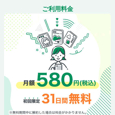
8レトロ雑貨さがし
ご利用料金
9アメリカ気分でGO！
9アメリカ気分でGO！／美浜アメリカンビレッジへ
9アメリカ気分でGO！／港川外国人住宅街
10海中道路で4つの島へ
11満喫！おきなわグルメ
島の夜ごはん
おすすめ立ち寄りスポット／青の洞窟スノーケリング
おすすめ立ち寄りスポット／西海岸のビーチ
まだある！立ち寄りスポット
12那覇・首里の王道観光
12那覇・首里の王道観光／首里城公園
13絶景！南部一周
14琉球神話の聖地巡り
おすすめ立ち寄りスポット／イーアス沖縄豊崎／瀬長島ウミ
カジテラス
おすすめ立ち寄りスポット／南部の海カフェ