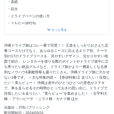
表紙
目次
ドライブページの使い方
うちなーSPOTs
ドライブのきほん5／1沖縄本島まるわかり
ドライブのきほん5／2レンタカーガイド
ドライブのきほん5／3道路情報／4編集部の目的地
沖縄ドライブ旅はコレ一冊で完璧！！ 王道をしっかりおさえた定
番コースだけでなく、あらゆるニーズに応えるエリア別、テーマ
ドライブのきほん5／5王道モデルプラン
別の17のドライブコースを、見やすいデザイン、分かりやすい地
美らビーチ／1沖縄美ら海水族館周辺・古宇利島
図で紹介。 レンタカーを借りる際のポイントやドライブ途中に立
美らビーチ／2西海岸リゾート～中部
ち寄りたい絶品グルメなど、ドライブ旅がより一層楽しくなる便
利なノウハウ&素敵情報も盛りだくさん。沖縄ドライブ旅に欠かせ
美らビーチ／3那覇・首里～南部／4やんばる
ない1冊です。 ＜主な特集内容＞ 【巻頭特集1】走りたい！目指し
グルメ＆カフェ／沖縄そば
たい！美らビュー！ 沖縄は道中のひとつひとつの景色がステキ
グルメ＆カフェ／うちなー食堂
で、車を走らせるその時間がとっておきの思い出に。ドライブで
目指したい＆走りたい、“美らビュー”を集めました！ ・古宇利大
グルメ＆カフェ／タコス＆タコライス
橋 ・アラハビーチ ・ニライ橋・カナイ橋 ほか
グルメ＆カフェ／ステーキ／ハンバーガー
出版社：JTBパブリッシング
グルメ＆カフェ／ご当地チェーン店
配信開始日：2024/03/31