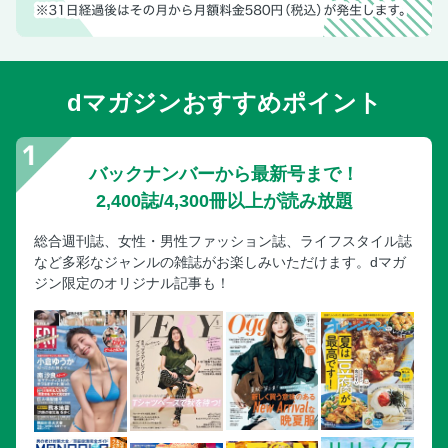
まだある！立ち寄りスポット
15亜熱帯を体感！
16本島最北端の辺戸岬へ
dマガジンおすすめポイント
17ヤンバルクイナに会いに
やんばるネイチャーツアー
まだある！立ち寄りスポット
バックナンバーから最新号まで！
ホテルガイド／憧れホテル／注目ホテル
2,400誌/4,300冊以上が読み放題
ホテルガイド／王道リゾート
総合週刊誌、女性・男性ファッション誌、ライフスタイル誌
ホテルガイド／エリア別ホテル
など多彩なジャンルの雑誌がお楽しみいただけます。dマガ
さくいん
ジン限定のオリジナル記事も！
奥付
旅でできるサステナブルなコト
沖縄美ら海水族館まるわかりガイド
沖縄美ら海水族館まるわかりガイド／国営沖縄記念公園・沖
縄美ら海水族館はこんなトコロ！
沖縄美ら海水族館まるわかりガイド／オリジナルみやげ