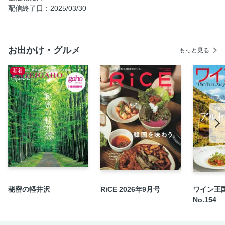
グルメ＆カフェ／海カフェ
配信終了日：2025/03/30
グルメ＆カフェ／森カフェ／古民家カフェ
グルメ＆カフェ／オキナワンスイーツ
グルメ＆カフェ／道の駅＆マーケットグルメ
お出かけ・グルメ
もっと見る
ドライブコース17
新着
1美ら海王道観光
1美ら海王道観光／沖縄美ら海水族館
1美ら海王道観光／恋の島 古宇利島
2名護マリンビュー
3本部の自然＆絶景
4名店揃いの沖縄そば街道
まだある！立ち寄りスポット
5爽快ビュー・国道58号
6沖縄カルチャーめぐり
秘密の軽井沢
RiCE 2026年9月号
ワイン王国
No.154
6沖縄カルチャーめぐり／やちむんの里へ
7最旬！キタナカ満喫