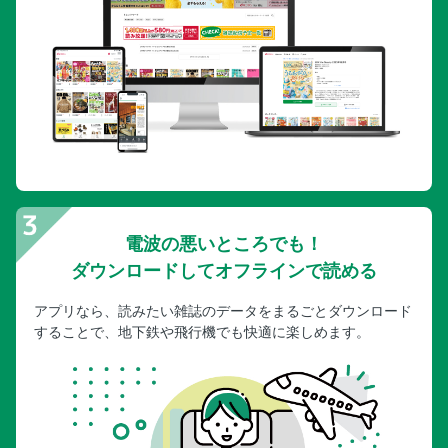
国際通りパーフェクトBOOK／まだまだある！国際通り周辺
のおすすめスポット
美ら島ドライブMAP／沖縄交通＆那覇空港ガイド／
OKINAWAアクティビティガイド
ドライブMAP／沖縄本島全図／沖縄本島周辺
ドライブMAP／南部・那覇空港周辺
ドライブMAP／那覇周辺・首里／首里城公園周辺／港川
ドライブMAP／中部／宮城海岸・美浜アメリカンビレッジ
ドライブMAP／西海岸リゾート／仲泊周辺
電波の悪いところでも！
ドライブMAP／沖縄美ら海水族館・古宇利島周辺／渡久地港
周辺
ダウンロードしてオフラインで読める
ドライブMAP／那覇タウン
アプリなら、読みたい雑誌のデータをまるごとダウンロード
沖縄交通・那覇空港ガイド／全国から沖縄へ／沖縄での動き
することで、地下鉄や飛行機でも快適に楽しめます。
方
沖縄交通・那覇空港ガイド／那覇空港の活用法
アクティビティガイド／OKINAWAアクティビティガイド／
マリンアクティビティ
アクティビティガイド／ライド系アクティビティ／スカイア