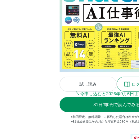
試し読み
ロ
今申し込むと
2026
年
9
月
6
日ま
31
日間
0円
で読んでみ
※初回限定。無料期間中に解約した場合は料金が
※31日経過後はその月から月額料金580円（税