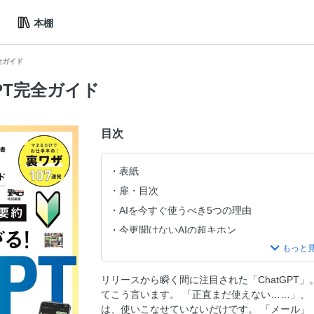
本棚
全ガイド
PT完全ガイド
目次
表紙
扉・目次
AIを今すぐ使うべき5つの理由
今更聞けないAIの超キホン
無料AI 最強ランキング
最強ビジネスハック術
リリースから瞬く間に注目された「ChatGPT
使えば差がつく 最強無料AIツール
てこう言います。 「正直まだ使えない……」、
は、使いこなせていないだけです。 「メール」