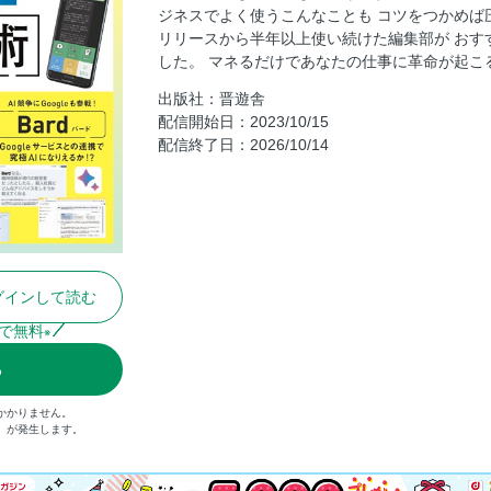
ジネスでよく使うこんなことも コツをつかめば
リリースから半年以上使い続けた編集部が おす
した。 マネるだけであなたの仕事に革命が起こ
出版社：晋遊舎
配信開始日：2023/10/15
配信終了日：2026/10/14
グインして読む
で無料
※
る
かかりません。
込）が発生します。