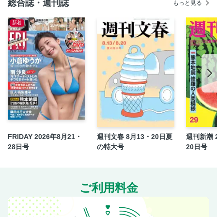
総合誌・週刊誌
もっと見る
新着
FRIDAY 2026年8月21・
週刊文春 8月13・20日夏
週刊新潮 2
28日号
の特大号
20日号
ご利用料金