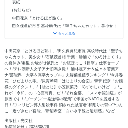
表紙
(お知らせ)
中田花奈「とけるほど熱く」
田久保眞紀市長 高校時代は「聖子ちゃんカット」美少女！
石破茂首相 千葉・勝浦で「のろけまくり」の夏休み
趣里 お騒がせ彼氏と「お腹ぽっこり目撃」仕事セーブへ！
テレ朝新人女子アナ初鳴き撮！ 浦林凜アナ＆佐々木若葉ア
中田花奈「とけるほど熱く」/田久保眞紀市長 高校時代は「聖子ち
ナ
ゃんカット」美少女！/石破茂首相 千葉・勝浦で「のろけまくり」
の夏休み/趣里 お騒がせ彼氏と「お腹ぽっこり目撃」仕事セーブ
芸能界「大卒＆高卒カップル」夫婦偏差値ランキング！
へ！/テレ朝新人女子アナ初鳴き撮！ 浦林凜アナ＆佐々木若葉ア
「カレー店倒産ラッシュ」の裏！ 「原価は3年前の5割増
ナ/芸能界「大卒＆高卒カップル」夫婦偏差値ランキング！/今井春
し…」
花「ひだまりの唄」/貝賀琴莉「はじまりの合図」/新田妃奈「お嬢
【連載】坂本冬美 モゴモゴ『紅白』1995年
様のダイタン！」/【袋とじ】小笠原菜乃「恥ずかしいけど…」/こ
れが「令和」の「心霊写真」だ！/それ全部、「スマホ認知症」が
今井春花「ひだまりの唄」
原因です！/プーチン“一発逆転の秘策”で米国がNATOを脱退する
貝賀琴莉「はじまりの合図」
日！/フィリピン邦人射殺事件 消された被害者“和彫りの背中”/つん
新田妃奈「お嬢様のダイタン！」
こ「近づきたい官能」/新沼希空「白い水平線と透明感」/など
【袋とじ】小笠原菜乃「恥ずかしいけど…」
出版社：光文社
これが「令和」の「心霊写真」だ！
配信開始日：2025/08/26