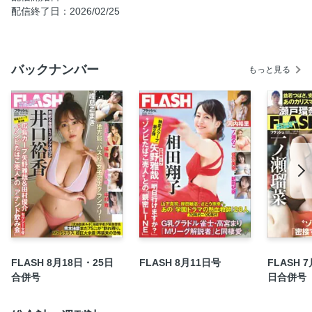
配信終了日：2026/02/25
それ全部、「スマホ認知症」が原因です！
「核武装は安上がり」 専門家が指摘「致命的な落とし穴」
【連載】ロト・ナンバーズ＋α 爆勝！ 大勝券
バックナンバー
もっと見る
プーチン“一発逆転の秘策”で米国がNATOを脱退する日！
フィリピン邦人射殺事件 消された被害者“和彫りの背中”
目次
つんこ「近づきたい官能」
新沼希空「白い水平線と透明感」
(お知らせ) 新作続々リリース！「FLASHデジタル写真集」
【デジタル版特典】名作「FLASHデジタル写真集」の厳選カ
ットを特別公開！
FLASH 8月18日・25日
FLASH 8月11日号
FLASH 
合併号
日合併号