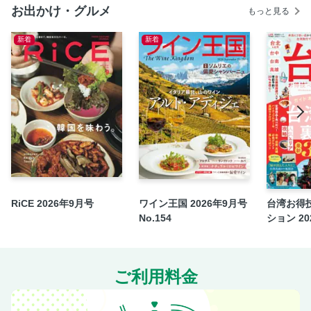
PHOTO STORY
お出かけ・グルメ
もっと見る
東京-栃木 新型スペーシアで行く春の日光
新着
新着
Premium travel letter
タビノタネ
田中里奈のRINA'S TRIP DIARY
Travel item news
甲斐みのり さて、おやつにしますか
PRESENT＆INFORMATION
シネマみたいな旅がしたい
RiCE 2026年9月号
ワイン王国 2026年9月号
台湾お得
No.154
ション 202
ご利用料金