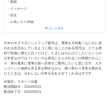
表紙
メッセージ
目次
お気に入り登録
あの町、この町、絵になる町
春の電車旅
長野 美食と絶景の山のレストラン列車
今年のオズマガジントリップ春号は、電車を大特集！なにかに追
われる生活をしているように感じることがある現代は、とても便
COLUMN／駅に泊まろう！
利で刺激に満ちた日々だけど、たまにはのんびりしたいというの
千葉 ローカル線で行く海町グルメ旅
が本音なのでは？いろいろな変化にさらされるこの時期だからこ
江ノ電・湘南さんぽ
そ、春の週末に電車の旅へ読者をご案内したいと思います。カタ
ンコトンと線路を走る音を聞きながら、移り変わり景色を眺める
青森 りんご畑鉄道で沿線さんぽ
ひとときは、せわしない日常を忘れさせてくれるはずです
PHOTO STORY
出版社：スターツ出版
岩手 最新列車で行くおいしい岩手
配信開始日：2024/03/22
COLUMN／最新＆注目の列車
配信終了日：2025/03/21
小湊鐡道ものがたり
COLUMN／TRAIN NEWS＆TOPICS