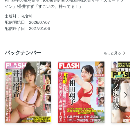
相 “麻生の威を借る”茂木敏充外相の魂胆/相沢菜々子「スタートラ
イン」/蒼井すず「すごいの、持ってる！」
ミスFLASH2027 1stステージ速報
NOMA「“日本一美しいDJ”降臨！」
出版社：光文社
配信開始日：2026/07/07
【袋とじ】矢埜愛茉「秘密のカメラロール」
配信終了日：2027/01/06
相川七瀬×MAX BIG BANG対談［後編］
土俵を沸かす“夏男”の「ゆるーいオフ」をがっぷり撮
【新連載】写写丸DATAランド「世代間ギャップを感じる歌
バックナンバー
もっと見る
手」
中村麗乃のヒソ モノ「お守り」＆「着到板」
【連載】ロト・ナンバーズ＋α 爆勝！大勝券
「元野村證券の銀座キャバ嬢」が手ほどき「お宝銘柄」選び
高市早苗首相 “麻生の威を借る”茂木敏充外相の魂胆
目次
相沢菜々子「スタートライン」
蒼井すず「すごいの、持ってる！」
【連載】昭和郷愁館「愛国から幸福ゆき切符」
（お知らせ）FLASHデジタル写真集最新作