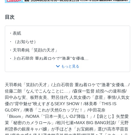
目次
表紙
（お知らせ）
天羽希純「笑顔の天才」
上白石萌音 重ね着ロケで“激暑”女優魂…
佐藤二朗「なんでこんなことに…」当面は静養の日々
森保一監督に“イエローカード！”続投への違和感
田中みな実／板野友美／野呂佳代 人気女優の「彦星」事情
天羽希純「笑顔の天才」/上白石萌音 重ね着ロケで“激暑”女優魂…/
佐藤二朗「なんでこんなことに…」/森保一監督 続投への違和感/
人気女優の“背中魅せ”映えすぎるSEXY SHOW！
田中みな実、板野友美、野呂佳代 人気女優の「彦星」事情/人気女
亡き妻へ…今だから言える「ありがとうね」
優の“背中魅せ”映えすぎるSEXY SHOW！/林美希「THIS IS
【連載】坂本冬美 モゴモゴ『紅白』2025年 最終回
GLORY」/爽香「これが天然Gカップだ！」/中田花奈
「Bloom」/NOMA「“日本一美しいDJ”降臨！」/【袋とじ】矢埜愛
林美希「THIS IS GLORY」
茉「秘密のカメラロール」/相川七瀬×MAX BIG BANG対談/「元野
爽香「これが天然Gカップだ！」
村證券の銀座キャバ嬢」が手ほどき「お宝銘柄」選び/高市早苗首
中田花奈「Bloom」