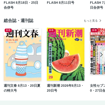
FLASH 8月18日・25日
FLASH 8月11日号
FLASH 
（お知らせ）FLASHデジタル版限定特典 コミック特別公
合併号
日合併号
開！
【デジタル版特典】7月リリース FLASHデジタル写真集のお
総合誌・週刊誌
すすめ作品を一挙ご紹介！
もっと見る
【デジタル版特典】コミック連載「キラー通りのソムリエ探
新着
新着
新着
偵」第1話
週刊文春 8月13・20日夏
週刊新潮 2026年8月13・
女性セブン
の特大号
20日号
0・27日