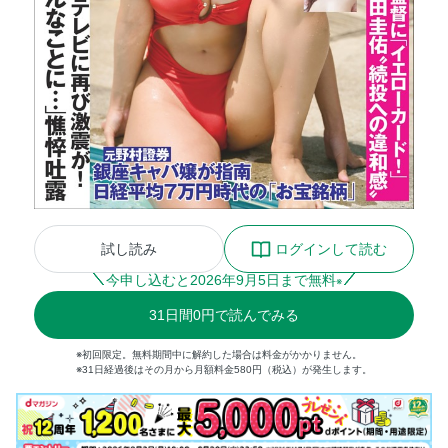
試し読み
ログインして読む
今申し込むと
2026
年
9
月
5
日まで無料
※
31
日間
0円
で読んでみる
※初回限定。無料期間中に解約した場合は料金がかかりません。
※31日経過後はその月から月額料金580円（税込）が発生します。