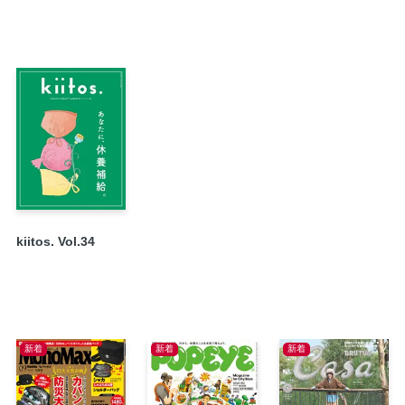
「ぺんてる」の技術を最大限に生かした〈 lulu’s 
無添加化粧品の新しいスタンダードを提案する〈
“すてき”を見つけた Filing,Filing
LOVE YOUR Natural Beauty チャー
合う。
日本の美を発掘! ご当地からおウチへ GOTOUCHI sele
Information
PRESENT
SHOP LIST
kiitos. Vol.34
裏表紙
新着
新着
新着