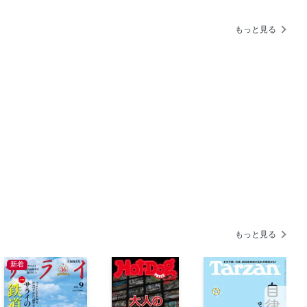
cosmetico 〉のアイライナー
もっと見る
 CONCIO 〉のスキンケア
ムポイントを増やそう！16 肌の調子と上手に向き
cted by kiitos. 11
もっと見る
新着