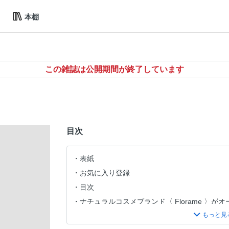
本棚
この雑誌は公開期間が終了しています
目次
表紙
お気に入り登録
目次
ナチュラルコスメブランド〈 Florame 〉が
c’ Bon」で先行発売
「B Corp認証」など4つの認証を取得した