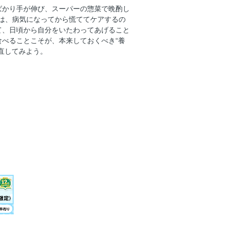
ばかり手が伸び、スーパーの惣菜で晩酌し
は、病気になってから慌ててケアするの
て、日頃から自分をいたわってあげること
G? 食から見直す からだと心の養生
べることこそが、本来しておくべき“養
Helawedakama ヘラウェダカマで体質を知る
直してみよう。
が、私をつくる
質と上手につき合おう。
D 知っているようで知らない 発酵の素晴らしい
ALTH 自分らしい日々にあるもの。
ITY 食事とお口の深い関係
〈 naturaglace 〉の「ラディア
adix 〉のタオル
INES BRIGHTLY. イガリシノブ and 長井