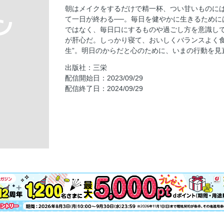
〈 EVOLVE 〉
朝はメイクをするだけで精一杯、つい甘いものに
て一日が終わる──。毎日を健やかに生きるために
EAT TO LIVE 心とからだに効く食事
ではなく、毎日口にするものや過ごし方を意識し
ARE YOUR BODY ＆ MIND SCREMIN
が肝心だ。しっかり寝て、おいしくバランスよく食
Get to Know Your Constitution with 
生”。明日のからだと心のために、いまの行動を見
YOU ARE WHAT YOU EAT 毎日のごはん
出版社：三栄
配信開始日：2023/09/29
HELLO TOSHITSU! あらためまして、糖
配信終了日：2024/09/29
THE POWER OF FERMENTED FOO
世界
BOOK ＆ FOOD GOOD FOR YOUR HE
ORAL CARE PRESERVES EATING ABIL
秋には秋の肌づくり。うるおい満ちた表情を生み出す
ントシリーズ」
QUO fez とともに紡ぐ 慈しみの時間
アクティブで心地よい暮らしのそばにある〈 nom
女性の健やかな日々を応援する〈 tocoelle 〉
INSIDE AND OUTSIDE,YOUR BEAUTY SH
かおり「わたしを磨く」51の答え