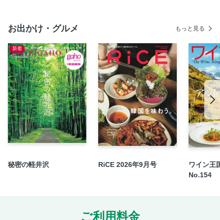
自社広
お出かけ・グルメ
もっと見る
新着
秘密の軽井沢
RiCE 2026年9月号
ワイン王国
No.154
ご利用料金