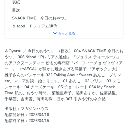
表紙
目次
SNACK TIME 今日のおやつ。
＆ food Ｐレミアム通信
Talking About Sweets あんこ、プリンetc。マニア対談、始
まります。
My Snack Time 私の、おやつ時間。
＆Oyatsu ／ 今日のおやつ。 （目次） 004 SNACK TIME 今日のお
手みやげのネタ帖
やつ。 006 &food「Pレミアム通信」 『ジュリス ティールーム』
のアフタヌーンティー 粉もの専門店『パニフィーチョ ヴィヴィア
My Favorite：Sakiko Hirano 平野紗季子のとまらないポテ
ーニ』 〈YAECA〉が静かに焼きあげる洋菓子 『アポック』大川
チ愛。
雅子さんのパンケーキ 022 Talking About Sweets あんこ、プリン
My Favorite：Nameko Shinsan 辛酸なめ子のリッチなバタ
etc。マニア対談、始まります。 01 あんこ 02 プリン 03 レモ
ーサンド愛。
ンケーキ 04 チーズケーキ 05 チョコレート 054 My Snack
Ready for Snack Time 真似したい、あの人の手作りおや
Time 私の、おやつ時間。 菊池亜希子、脇田あすか、佐藤栞里、
つ。 鰤岡和子 瀬戸口しおり
千早茜、吉田愛、蒔田彩珠 ほか 067 手みやげのネタ帖
Open the Cookie Can ときめきのクッキー缶。
出版社：マガジンハウス
Herbal Sweets 長田佳子の季節のハーブを愉しむお菓子、
配信開始日：2023/04/16
８つのレシピ。
配信終了日：2026/04/15
奥付