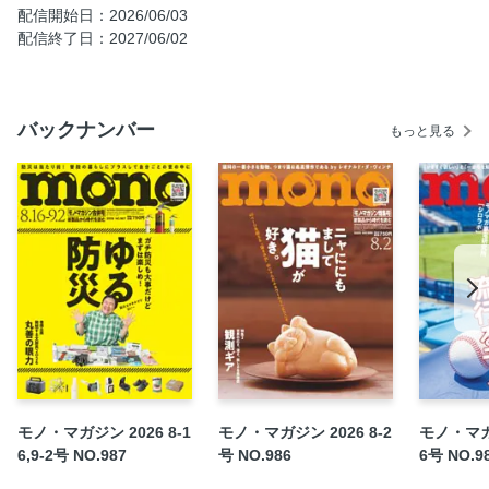
monoの大捜査線①
配信開始日：2026/06/03
ウルラボ
配信終了日：2027/06/02
ひねもすのたりと嗜んで
シロラボ
バックナンバー
モノ進化論
もっと見る
織本知之の電子寫眞機戀愛
monoの大捜査線②
アスファルトの奇想【12】ヘミングウェイ・スタイル
インフォメーション＆新製品情報
【特別企画】シリーズ第36回 お江戸お洒落 武士の小道具
「銭」
バックナンバーリスト
次号予告
モノ・マガジン 2026 8-1
モノ・マガジン 2026 8-2
モノ・マガジ
6,9-2号 NO.987
号 NO.986
6号 NO.9