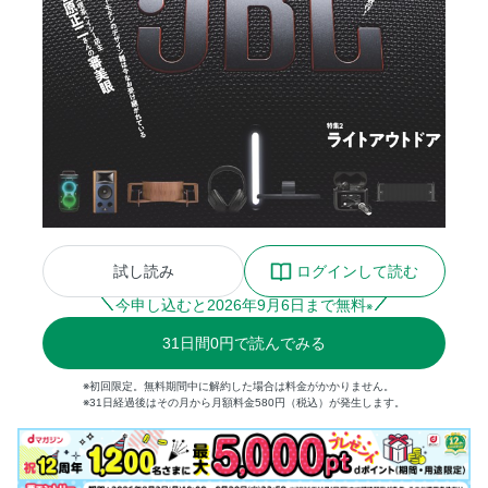
試し読み
ログインして読む
今申し込むと
2026
年
9
月
6
日まで無料
※
31
日間
0円
で読んでみる
※初回限定。無料期間中に解約した場合は料金がかかりません。
※31日経過後はその月から月額料金580円（税込）が発生します。