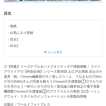
目次
表紙
お気に入り登録
目次1
目次2
mono編集部のモノ差し
う～ん、うなるもの
【特集】「いつかはJBL」ではなく いまこそJBL！ JBLサウ
◎【特集】リーズナブル＆ハイクオリティギア情報満載！ ライト
ンドのオレンジ革命
アウトドア◎【特別企画】シリーズ第36回 お江戸お洒落 武士の小
道具「銭」◎mono編集部のモノ差し◎う～ん、うなるもの◎Sinn
GAKUさんの写真を飾ろう
デポ◎GAKUさんの写真を飾ろう◎monoの大捜査線①◎ウルラボ
【特集】「いつかはJBL」ではなく いまこそJBL！ JBLサウ
◎今月のもう一杯◎シロラボ◎モノ進化論◎織本知之の電子寫眞
ンドのオレンジ革命
機戀愛◎monoの大捜査線②◎アスファルトの奇想【12】ヘミン
【特集】リーズナブル＆ハイクオリティギア情報満載！ ラ
グウェイ・スタイル◎インフォメーション＆新製品情報
イトアウトドア
出版社：ワールドフォトプレス