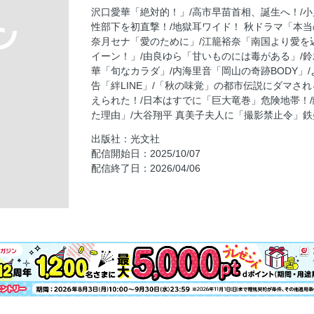
小川晶前橋市長不倫騒動 「ラブホ密会」男性
沢口愛華「絶対的！」/高市早苗首相、誕生へ！/
地獄耳ワイド！ 秋ドラマ「本当の評判」！
性部下を初直撃！/地獄耳ワイド！ 秋ドラマ「本当
プラモに帰ってきた男たち
奈月セナ「愛のために」/江籠裕奈「南国より愛を
イーン！」/由良ゆら「甘いものには毒がある」/
菊川怜のヒソモノ 「カルティエ」の腕時計
華「旬なカラダ」/内海里音「岡山の奇跡BODY」
【連載】坂本冬美 モゴモゴ『紅白』2000年
告「絆LINE」/「秋の味覚」の都市伝説にダマされ
奈月セナ「愛のために」
えられた！/日本はすでに「巨大竜巻」危険地帯！
た理由」/大谷翔平 真美子夫人に「撮影禁止令」鉄
江籠裕奈「南国より愛を込めて」
出版社：光文社
新田妃奈「令和一エロい完売クイーン！」
配信開始日：2025/10/07
由良ゆら「甘いものには毒がある」
配信終了日：2026/04/06
鈴木ふみ奈「おさまりきらない！」
北野瑠華「旬なカラダ」
内海里音「岡山の奇跡BODY」
(お知らせ) 不可思議／wonderboy初詩集 好
【袋とじ】桃乃木かな「LAST VACATION」
よゐこ・濱口優 めちゃイケ仲間に退所報告「絆
「秋の味覚」の都市伝説にダマされるな！