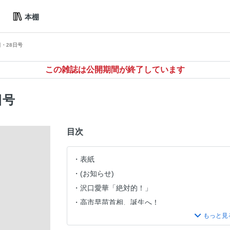
本棚
1日・28日号
この雑誌は公開期間が終了しています
日号
目次
表紙
(お知らせ)
沢口愛華「絶対的！」
高市早苗首相、誕生へ！
小泉進次郎、敗れたり 選挙運動よりも「お・