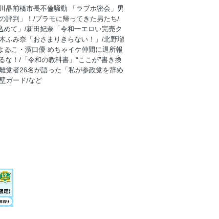
部下を初直撃！
小川晶前橋市長不倫騒動 「ラブホ密会」男
の評判」！/プラモに帰ってきた男たち/
込めて」/新田妃奈「令和一エロい完売ク
鈴木ふみ奈「おさまりきらない！」/北野瑠
/よゐこ・濱口優 めちゃイケ仲間に退所報
るな！/「令和の教科書」“ここが”書き換
/離党者26名が語った「私が参政党を辞め
壁ガード/など
評発売中！
LINE」