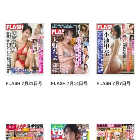
「令和の教科書」“ここが”書き換えられた！
日本はすでに「巨大竜巻」危険地帯！
【連載】ロト・ナンバーズ＋α 爆勝！ 大勝券
離党者26名が語った「私が参政党を辞めた理
大谷翔平 真美子夫人に「撮影禁止令」鉄壁ガ
目次
下田衣珠季「ひだまりの約束」
ミスFLASH2026 ファイナルステージ中間ラ
「FLASHデジタル写真集」最新作が続々リリ
相楽伊織 オンラインサイン会が開催決定！！
FLASH 7月21日号
FLASH 7月14日号
FLASH 7月7日号
ミスFLASH2026「裏表紙争奪バトル」優勝
【デジタル版特典】9月リリース「FLASHデ
新着