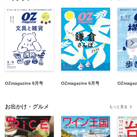
書くこと、残すこと。
2025ブング＆ザッカ通信
【連載】甲斐みのりさんの さて、おやつにしますか
ZAKKA BUNGU SHOP CATALOG
【連載】にぎわう街を嗅ぎつける あちこちトトさんぽ
【連載】民藝ちゃんの暮らす町
【連載】明日、旅に出るのなら、
【連載】Kanocoのエブリデイトーク
【連載】スタイリスト轟木節子さんのなりゆき出逢い旅
【連載】ちいさなしあわせ倶楽部
OZmagazine 8月号
OZmagazine 6月号
OZmagaz
【連載】ゆるむオフタイム 琥珀色のしあわせ
TOPICS＆PRESENT
【連載】トトと行こうよ！本屋さんはワンダーランド
お出かけ・グルメ
もっと見る
オズマガジンの定期購読を始めませんか
新着
マンガ：トトちゃん
EDITORs ＭＥＭＯ