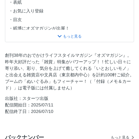
表紙
お気に入り登録
目次
紙博にオズマガジンが出展！
まえがき
文具と雑貨と、ぬいぐるみ:プロローグ
文具と雑貨と、ぬいぐるみ:タイトル
創刊38年のおでかけライフスタイルマガジン『オズマガジン』。
昨年大好評だった「雑貨」特集がパワーアップ！！忙しい日々に
LOVEお買い物ツアー①代々木上原
寄り添い、彩り、気分を上げて癒してくれる「いとおしいモノ」
LOVEお買い物ツアー②谷根千
と出会える雑貨店や文具店（東京都内中心）を計約100軒ご紹介。
LOVEお買い物ツアー③学芸大学
ブームの「ぬいぐるみ」もフィーチャー！（「付録（メモ＆カー
ド）」は電子版には付属しません）
LOVEお買い物ツアー④蔵前
LOVEお買い物ツアー⑤京王線沿線
出版社：スターツ出版
配信開始日：2025/07/11
大人になっても、たからもの。LOVEぬい
配信終了日：2026/07/10
星燈社を訪ねて
指名買い！雑貨＆文具コレクション
あの人の愛用品 愛おしいモノと暮らすこと
バックナンバー
もっと見る