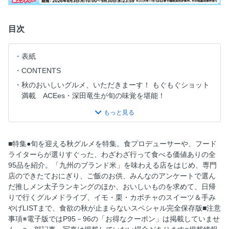
目次
表紙
CONTENTS
秋のおいしいグルメ、いただきまーす！ もぐもぐショット
満載 ACEes・深田竜生が旬の味覚を堪能！
食プロデューサー＆フードライターが太鼓判 絶対食べた
い！ 秋の旬グルメ
待ちこがれた新米の季節がやってきた！ 一番のごちそう
■特集●旬を迎える秋グルメを特集。食プロデューサーや、フード
は“うまい米”でした
ライターらが選りすぐった、わざわざ行って食べる価値ありの全
炊きたてご飯は“外で楽しむ”が正解！ 九州のうまい米を食
95品を紹介。「九州のブランド米」を味わえる店をはじめ、専門
べるならココ！
店のできたておにぎり、ご飯のお供、みんなのアンケートで選ん
米、具材に妥協なし！ シンプル・イズ・ベストな 究極の
だ推しメン太子ランキングのほか、おいしいものを求めて、日帰
おにぎりを求めて
りで行くグルメドライブ、イモ・栗・カボチャのスイーツ＆手み
やげLISTまで、食欲の秋が止まらないスペシャル完全保存版■注意
定番から変わり種まで、毎日食べたくなる逸品ぞろい 彩り
事項※電子版ではP95－96の「お得なクーポン」は掲載していませ
豊かなおにぎりカタログ