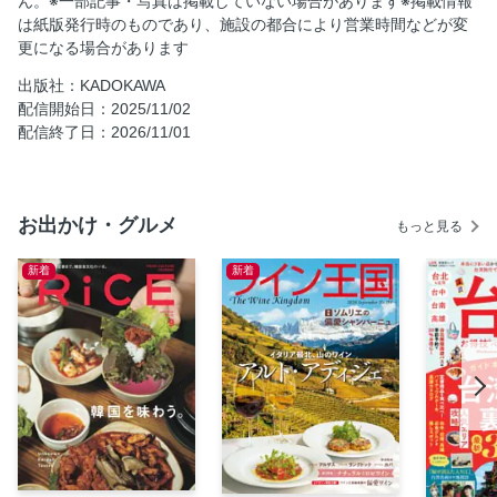
ん。※一部記事・写真は掲載していない場合があります※掲載情報
九州全県、津々浦々！ 食欲倍増必至のご飯のお供選手権
は紙版発行時のものであり、施設の都合により営業時間などが変
SNS連動企画 推しメン太子ランキング
更になる場合があります
秋限定の日本酒を求めて “ひやおろし”蔵元巡り「佐賀県」
出版社：KADOKAWA
旬の食材と温泉で美を磨く♪ 癒しの美容グルメ旅「長崎
配信開始日：2025/11/02
県」
配信終了日：2026/11/01
#食べ逃し厳禁！ この時期だけの名作 ご指名スイーツ
キャナルシティ博多に美食屋台街が誕生！ CANAL
Gourmet Street「KUOHKA」の注目店！
お出かけ・グルメ
もっと見る
色で楽しむ！ おでかけ気分♪ 秋色★九州 ーKYUSHU
COLORSー
新着
新着
YELLOW
ORANGE
PINK
RED
BROWN
OTHERS
この秋行きたいトコ100