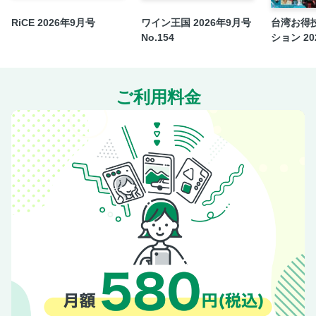
味覚狩り
RiCE 2026年9月号
ワイン王国 2026年9月号
台湾お得
紅葉
No.154
ション 202
キャンプ＆BBQ
公園
サウナ
ご利用料金
美術館＆博物館
劇場版「牙狼〈GARO〉TAIGA」主演 北田祥一郎インタビ
ュー
MKレストラン
読者アンケート＆プレゼント