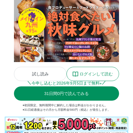
試し読み
ログインして読む
今申し込むと
2026
年
9
月
5
日まで無料
※
31
日間
0円
で読んでみる
※初回限定。無料期間中に解約した場合は料金がかかりません。
※31日経過後はその月から月額料金580円（税込）が発生します。