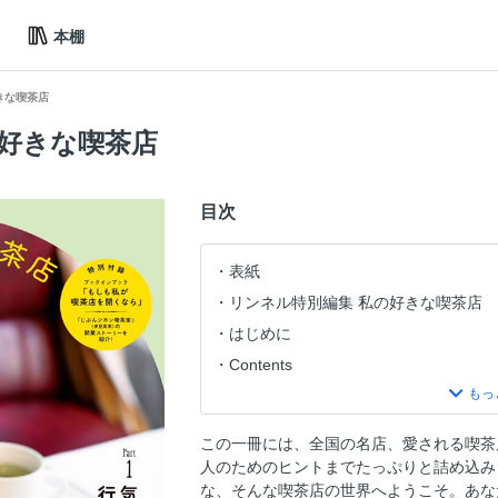
本棚
きな喫茶店
の好きな喫茶店
目次
表紙
リンネル特別編集 私の好きな喫茶店
はじめに
Contents
アール座読書館（高円寺） 扉の向こ
Part 1：気になるあの人の行きつけ喫
この一冊には、全国の名店、愛される喫茶
01|モデル小谷実由さん×喫茶ゆうら
人のためのヒントまでたっぷりと詰め込み
02|モデル 前田エマさん×蕪木（蔵前）
な、そんな喫茶店の世界へようこそ。あな