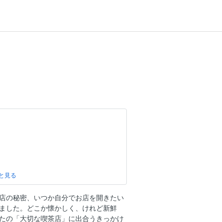
うに広がる美しき静寂の世界
茶店
店の秘密、いつか自分でお店を開きたい
く（浅草橋）
ました。どこか懐かしく、けれど新鮮
たの「大切な喫茶店」に出合うきっかけ