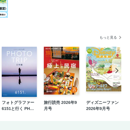
）
、憩いの場／喫茶トお酒 襤褸（神保
もっと見る
 4：もしも私が喫茶店を開くなら 「じぶ
フォトグラファー
旅行読売 2026年9
ディズニーファン
6151と行く PHOT
月号
2026年9月号
O TRIP［日本編］