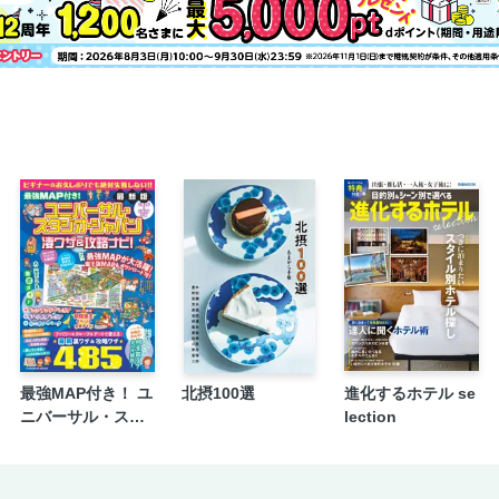
喫茶東京郊外（亀戸）
つろぎ（大阪・熊取）
フランソア喫茶室（京都・京都河原町
夜 深まる夜のほっとひと息に寄り添う
町）
川口葉子さんと喫茶店
【特別付録 ブックインブック】Part
んジカン喫茶室」開業ストーリー
最強MAP付き！ ユ
北摂100選
進化するホテル se
ニバーサル・スタ
lection
ジオ・ジャパン凄
ワザ＆攻略ナビ！2
026年-2027年版