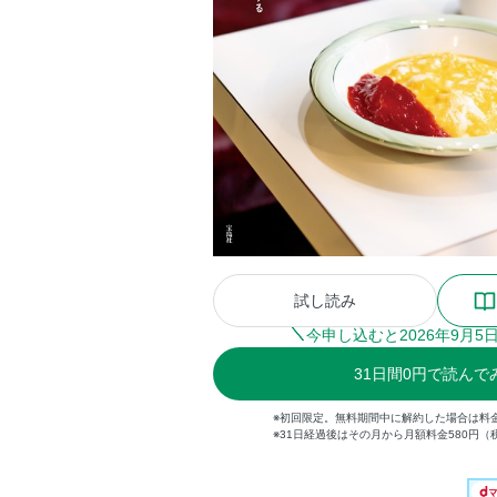
試し読み
今申し込むと
2026
年
9
月
5
31
日間
0円
で読んで
※初回限定。無料期間中に解約した場合は料
※31日経過後はその月から月額料金580円