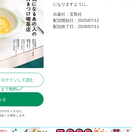
になりますように。
03|芸人／GOODFEELING COFFE
台）
出版社：宝島社
配信開始日：2025/07/12
04|東京喫茶店研究所 二代目所長 難
配信終了日：2028/07/11
堀海岸）
Part 2：愛され続ける名店
01|ブルマーシャン（福岡・渡辺通）
02|ヘッケルン（西新橋）
03|喫茶you（東銀座）
Part 3： 喫茶写真家・川口葉子さ
朝 ゆったり朝時間を楽しむ、早起きが
ログインして読む
コーヒーハウスかこ 花車本店（愛知
日まで無料
※
珈琲貴族エジンバラ（新宿三丁日）
みる
昼 ここでしか味わえない、特別なラン
下今市）
金がかかりません。
喫茶富 BENZ-103（茨城・水戸）
（税込）が発生します。
ティータイム 甘美なひとときを堪能
ール（神保町）