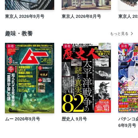
ます
【神保町古書店街】武田 徹／世界の文化がぎゅっと折りた
東京人 2026年9月号
東京人 2026年8月号
東京人 20
たまれたまち
【暗渠】高山英男／「水の時層都市」を作り上げた重層性
趣味・教養
もっと見る
【レコード店】松永良平／喧騒を離れ時代を超え、悠然と存
在する音楽の場所
新着
新着
新着
【富士塚】有坂蓉子／究極の富士山ＬOＶＥ
【チェーンストア】谷頭和希／異質、執念、効率を超越する
過剰さ
【古墳】スソアキコ／景色よし、散歩よし、面白いエピソー
ドがある
東京人増刊号／都市出版の書籍
東京異国ごはん巡り（25）最終回スペシャル すべての旅は
食卓に戻る 文・池澤春菜、写真・伊東武志
曇天記（213）納屋につながれた牛のように 文・堀江敏
ムー 2026年9月号
歴史人 9月号
パチンコ必
幸、写真・鈴木理策
6年9月号
都市と環境（27）今宵はホッピーをこの店で！ ／神奈川県
足柄上郡開成町 古民家の木材を新築住宅に循環利用 文・