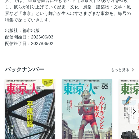
人」では、 東京を舞台に生きるヒト［東京人］のあり方を模索
［座談会］五十嵐太郎×石山蓮華×皆川典久「私たちが推す東
し、彼らが創り上げていく歴史・文化・風俗・建築物・文学・風
京偏愛風景」文・倉田モトキ
景など「東京」という舞台が生み出すさまざまな事象を、毎号の
特集で探っていきます。
【復興橋梁】紅林章央／隅田川に集結した、技術の結晶
【祭り】大石始／東京の風土とエネルギーを体感する
出版社：都市出版
配信開始日：2026/06/03
［エッセイ］ふかわりょう／私が払うから
配信終了日：2027/06/02
【ジャズ喫茶】シュート・アロー／世界遺産エリア、下北沢
の「いま」
【スリバチ】皆川典久／地球の記憶と江戸東京文化の源泉
バックナンバー
もっと見る
［エッセイ］瀬川慧／つけ場の領分
【地下街】大山 顕／長い歴史を持つ「未来」に出会う
【カワセミ】柳瀬博一／源流に戻ってきた奇跡の水鳥
［エッセイ］橋本倫史／東京のそば屋で、群衆のひとりにな
る
【闇市跡の横丁】フリート横田／一坪半の銀河
【土木】三上美絵／地上に、地下に！ メガシティを支える
「東京水回廊」
［エッセイ］タブレット純／生きる原動力をいただいており