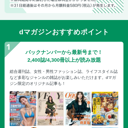
Culture 映画・美術・舞台・古典芸能
City 街 東京ネットワーク
東京つれづれ日誌（193）百草園界隈で花や緑の触れる
文・川本三郎
dマガジンおすすめポイント
編集後記、次号予告
バックナンバーから最新号まで！
2,400誌/4,300冊以上が読み放題
総合週刊誌、女性・男性ファッション誌、ライフスタイル誌
など多彩なジャンルの雑誌がお楽しみいただけます。dマガ
ジン限定のオリジナル記事も！