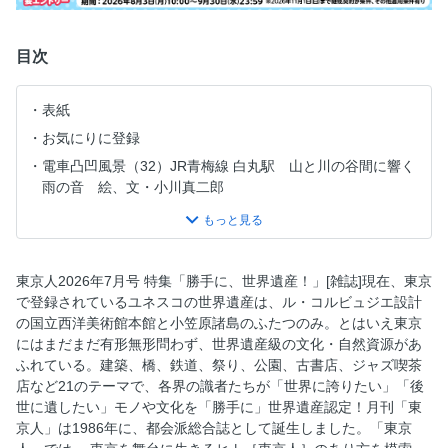
目次
表紙
お気にりに登録
電車凸凹風景（32）JR青梅線 白丸駅 山と川の谷間に響く
雨の音 絵、文・小川真二郎
東京空撮案内（55）お台場 写真、文・吉永陽一
july 2026 no.507 contents
［東京点画］高橋一晃「町の寿司屋よ、再び」
東京人2026年7月号 特集「勝手に、世界遺産！」[雑誌]現在、東京
［東京点画］Skaai「東京に居場所をつくる」
で登録されているユネスコの世界遺産は、ル・コルビュジエ設計
の国立西洋美術館本館と小笠原諸島のふたつのみ。とはいえ東京
［東京点画］松原仁「ＡＩとともに紡ぐ新しい物語」
にはまだまだ有形無形問わず、世界遺産級の文化・自然資源があ
勝手に、世界遺産！ 各分野の有識者がセレクト
ふれている。建築、橋、鉄道、祭り、公園、古書店、ジャズ喫茶
【建築】五十嵐太郎／都市の変遷を伝える「花園」
店など21のテーマで、各界の識者たちが「世界に誇りたい」「後
世に遺したい」モノや文化を「勝手に」世界遺産認定！月刊「東
【鉄道】内田宗治／歴史的意味と個人的思い出
京人」は1986年に、都会派総合誌として誕生しました。「東京
【公園】中島京子／「ぼーっと」できる贅沢な緑地空間