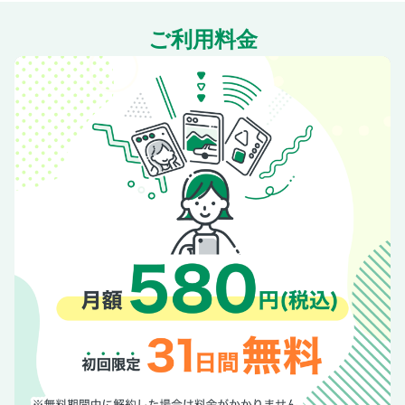
赤池学
ご利用料金
バックナンバー
定期購読
［単発読み物］ライトノベル50年 その先にある新境地へ
興隆期［前編］ 文・タニグチリウイチ
［インタビュー］水野良 文・三村美衣
ライトノベル50年 その先にある新境地へ 拡張期［後編］
［インタビュー］雨宮和希 文・太田祥暉
［単発読み物］神田神保町が「本」で埋めつくされた4日
間 文・南陀楼綾繁、写真・白石ちえこ
［インタビュー］樋口高顕（千代田区長） 出版文化が集積
する「本の街」を守るために
［Close up TOKYO］Interview 阿部綾奈（有隣堂 経営企画
本部 社長室 デジタルクリエイティブチーム）
Books 本 瀧井一博
Books 本 尾崎世界観
今月の東京本