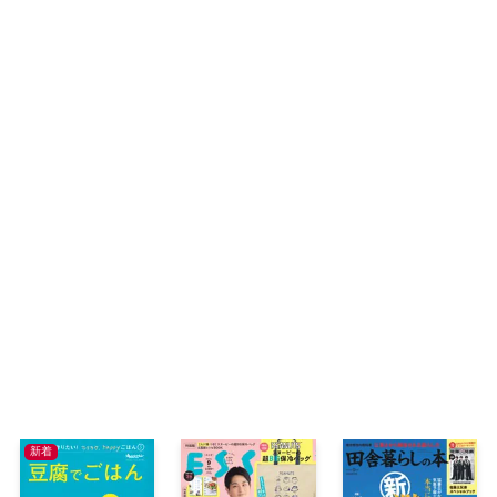
暮らし
柴門ふみ連載「いつも犬が居た」
読者アンケート
定期お得便ご利用ガイド
ショッピングガイド
ファッション
特集：ぽっこりおなか凹ませ体操
特集：暑さを吹き飛ばす!ゴーヤレシピとゴー
鍛脳ドリル
鍛脳ドリル解答
新着