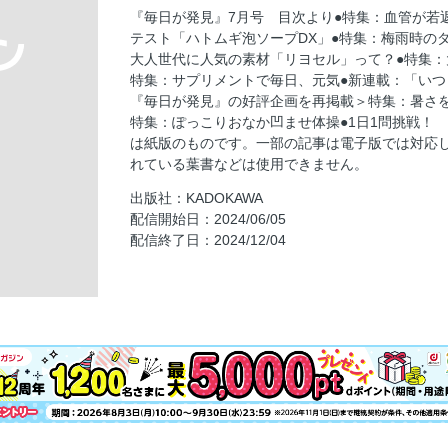
自律神経を整える
『毎日が発見』7月号 目次より●特集：血管が若
特集：梅雨時のダニ・カビを防ぐ暮らしのコツ
テスト「ハトムギ泡ソープDX」●特集：梅雨時のダ
暮らし
大人世代に人気の素材「リヨセル」って？●特集：
特集：サプリメントで毎日、元気●新連載：「いつ
m.polku（エムポルク）
『毎日が発見』の好評企画を再掲載＞特集：暑さを
特集：大人世代に人気の素材「リヨセル」っ
特集：ぽっこりおなか凹ませ体操●1日1問挑戦！ 
ファッション
は紙版のものです。一部の記事は電子版では対応
れている葉書などは使用できません。
特集：大人世代が悩む「下着選び」の正解は
出版社：KADOKAWA
インナー
配信開始日：2024/06/05
暮らし
配信終了日：2024/12/04
美容
特集：サプリメントで毎日、元気
サプリメント
食品
今月のお役立ち
古着ボックス、台所ボックス
着物ボックス