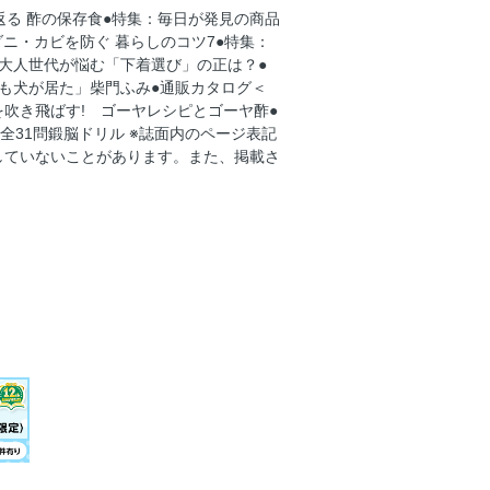
返る 酢の保存食●特集：毎日が発見の商品
7
ニ・カビを防ぐ 暮らしのコツ7●特集：
大人世代が悩む「下着選び」の正は？●
も犬が居た」柴門ふみ●通販カタログ＜
吹き飛ばす! ゴーヤレシピとゴーヤ酢●
て？
全31問鍛脳ドリル ※誌面内のページ表記
していないことがあります。また、掲載さ
？