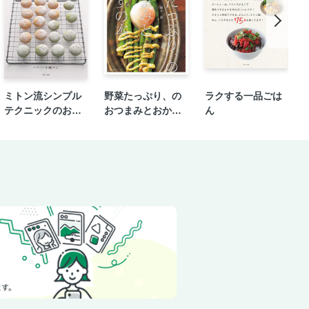
ミトン流シンプル
野菜たっぷり、の
ラクする一品ごは
テクニックのお菓
おつまみとおかず
ん
子
の本