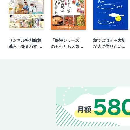
リンネル特別編集
「好評シリーズ」
魚でごはん～大切
暮らしをまわす 家
のもっとも人気の
な人に作りたい！
事カレンダー
高かったレシピを
ラクラク、happy
一冊にまとめまし
ごはん④
た。