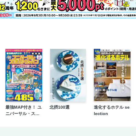
最強MAP付き！ ユ
北摂100選
進化するホテル se
ニバーサル・スタ
lection
ジオ・ジャパン凄
ワザ＆攻略ナビ！2
026年-2027年版