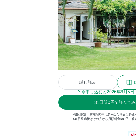
試し読み
今申し込むと
2026
年
9
月
5
日
31
日間
0円
で読んでみ
※初回限定。無料期間中に解約した場合は料金
※31日経過後はその月から月額料金580円（