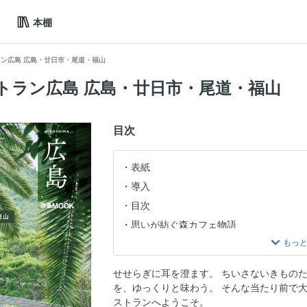
本棚
ン広島 広島・廿日市・尾道・福山
トラン広島 広島・廿日市・尾道・福山
目次
表紙
導入
目次
思いが紡ぐ森カフェ物語
鮮やかな緑に抱かれて
テラス席から望む自然美
せせらぎに耳を澄ます。 ちいさないきものた
日常から離れた穏やかな時間を
を、ゆっくりと味わう。 そんな当たり前で
高台から絶景を見晴らす
ストランへようこそ。