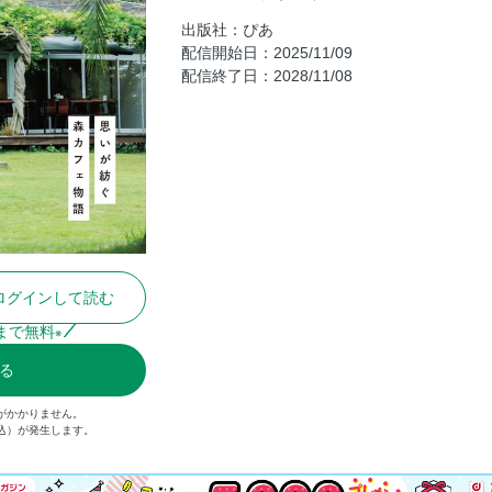
瀬戸内しまなみ海道の島カフェへ
出版社：ぴあ
配信開始日：2025/11/09
歴史ある建築美を堪能
配信終了日：2028/11/08
癒やされる都会のオアシスへ
個性的な空間を楽しむ
私の推しカフェ
地産地消メニューを味わう
素材が生きた心尽くしのひと皿を
幸せなパンの香りにほっこり
プラスαのお楽しみがあるカフェ
ログインして読む
愛らしい姿にキュン！
INDEX
まで無料
※
読者アンケート＆プレゼント
る
がかかりません。
税込）が発生します。