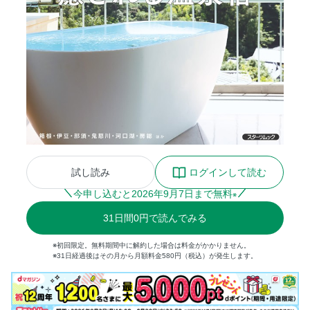
試し読み
ログインして読む
今申し込むと
2026
年
9
月
7
日まで無料
※
31
日間
0円
で読んでみる
※初回限定。無料期間中に解約した場合は料金がかかりません。
※31日経過後はその月から月額料金580円（税込）が発生します。