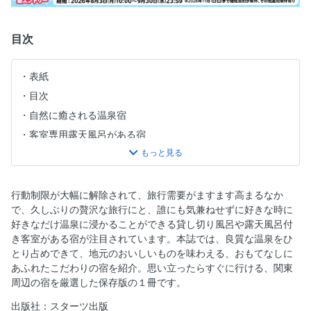
目次
表紙
目次
自然に癒される温泉宿
客室専用露天風呂がある宿
全客室露天風呂付き宿
絶景を望むくつろぎの宿
無料貸し切り風呂のある宿
行動制限が大幅に解除されて、旅行需要がますます高まるなか
で、久しぶりの贅沢な旅行にと、誰にも気兼ねせずに好きな時に
美食自慢の贅沢宿
好きなだけ温泉に浸かることができる貸し切り風呂や露天風呂付
地図
き客室がある宿が注目されています。本誌では、良質な温泉をひ
INDEX
とり占めできて、地元のおいしいものを味わえる、おもてなしに
あふれたこだわりの宿を紹介。思い立ったらすぐに行ける、関東
周辺の宿を厳選した保存版の１冊です。
出版社：スターツ出版