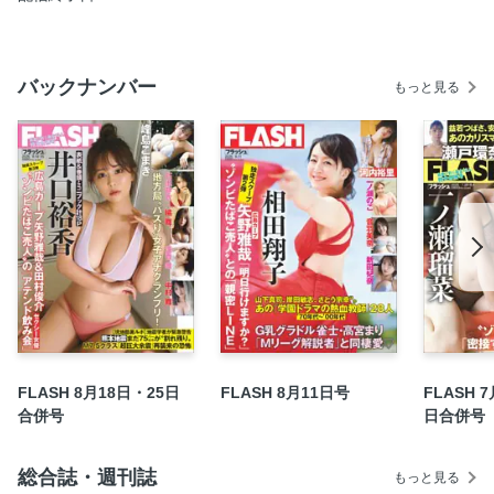
阿部なつき「究極からの研磨」
【AD】
バックナンバー
もっと見る
園都「彼氏の特権」
【袋とじ】糸井瑠花「豊満ボーイッシュ！」
50歳の「メンタル崩壊」克服術
森永卓郎さん 『年収300万円』即断した「これで行きましょ
う」
【連載】坂本冬美のモゴモゴ交友録 千昌夫
大谷翔平 頭を悩ます“トランプ4月危機”
豊昇龍に辛口エール「レスリング相撲のままでは短命に！」
【連載】ロト・ナンバーズ＋α 爆勝！ 大勝券
水道管破裂リスクが高い街！ “全国最弱都市”ランキング
FLASH 8月18日・25日
FLASH 8月11日号
FLASH 
石破茂首相 国民民主に手柄をあげたくない裏事情
合併号
日合併号
目次
田村真佑「あざとさ進化系」
総合誌・週刊誌
もっと見る
新木希空「人生でいちばんSEXY」