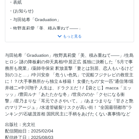
表紙
(お知らせ)
与田祐希「Graduation」
牧野真莉愛「美、積み重ねて——」
生島ヒロシ 謎の降板劇の仰天真相
中居正広 孤独に決断した「5月で事務所も廃業」
薬師寺保栄 釈放直撃「妻とは別居、恋人もいるけど別のコ
与田祐希「Graduation」/牧野真莉愛「美、積み重ねて――」/生島
と…」
ヒロシ 謎の降板劇の仰天真相/中居正広 孤独に決断した「5月で事
務所も廃業」/薬師寺保栄 釈放直撃「妻とは別居、恋人もいるけど
中川安奈 「危うい色気」で泥船フジテレビの救世主に！？
別のコと…」/中川安奈 「危うい色気」で泥船フジテレビの救世主
大手事務所から独立＆移籍！ 女優たちの“女一匹”通信簿
に！？/大手事務所から独立＆移籍！ 女優たちの“女一匹”通信簿/堀
堀井雄二×中川翔子 人生は、ドラクエだ！
井雄二×中川翔子 人生は、ドラクエだ！/【袋とじ】macca「エッ
ッッ」/豊田ルナ「あたたかな冬」/世良ののか「クセになる衝
【袋とじ】macca「エッッッ」
撃」/星乃まりな「耳元でささやいて。」/あまつまりな「甘さと艶
豊田ルナ「あたたかな冬」
のマリアージュ」/水道管破裂リスクが高い街！ “全国最弱都市”ラ
世良ののか「クセになる衝撃」
ンキング/石破茂首相 国民民主に手柄をあげたくない裏事情/など
星乃まりな「耳元でささやいて。」
出版社：光文社
あまつまりな「甘さと艶のマリアージュ」
配信開始日：2025/02/04
配信終了日：2025/08/03
本多しおり「アジアの一番星」