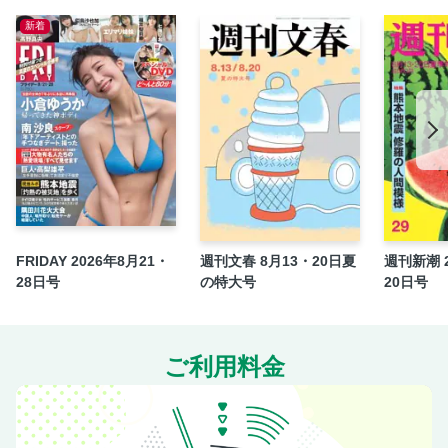
【デジタル版特典】1月発売「FLASHデジタル写真集」のお
新着
すすめを一挙紹介！
FRIDAY 2026年8月21・
週刊文春 8月13・20日夏
週刊新潮 2
28日号
の特大号
20日号
ご利用料金