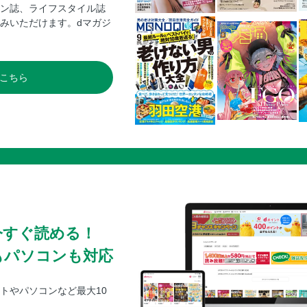
ン誌、ライフスタイル誌
秋の京都おさんぽMap／嵐山・嵯峨／京都駅
みいただけます。dマガジ
秋の京都おさんぽMap／貴船神社周辺／醍醐
京都もみじMAP
京都バスガイド
こちら
今すぐ読める！
もパソコンも対応
トやパソコンなど最大10