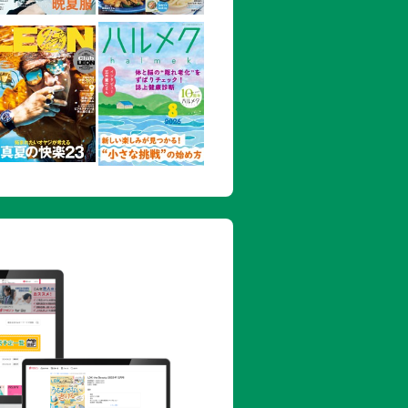
周辺／宇治・郊外
寺周辺／三千院周辺