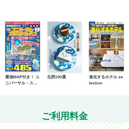
紅葉名所ガイド／清水寺・祇園 周辺
紅葉名所ガイド／清水寺・祇園 周辺／祇園紅
紅葉名所ガイド／東福寺・京都駅 周辺
紅葉名所ガイド／永観堂・南禅寺 周辺
紅葉名所ガイド／嵐山 周辺
紅葉名所ガイド／金閣寺・大徳寺 周辺
紅葉名所ガイド／詩仙堂 周辺
紅葉名所ガイド／大原・三千院 周辺
紅葉名所ガイド／貴船神社・鞍馬 周辺
最強MAP付き！ ユ
北摂100選
進化するホテル se
紅葉名所ガイド／神護寺 周辺
ニバーサル・スタ
lection
紅葉名所ガイド／善峯寺 周辺
ジオ・ジャパン凄
ワザ＆攻略ナビ！2
紅葉名所ガイド／宇治 周辺／宇治で紅葉さん
026年-2027年版
秋に食べたい京グルメ／紅葉ビュースイーツ
秋に食べたい京グルメ／秋限定パフェ図鑑
ご利用料金
秋に食べたい京グルメ／京懐石＆京弁当
秋に食べたい京グルメ／町家ごはん