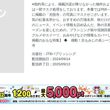
感動！極上の紅世界 京もみじの名シーンへ／
※契約等により、掲載許諾が降りなかった物件お
感動！極上の紅世界 京もみじの名シーンへ／
は一部マスク処理をしております。本書ではP68～
授庵
に掲載の「光悦寺」の写真にマスクがございます。
感動！極上の紅世界 京もみじの名シーンへ／
気の紅葉名所から、おすすめの穴場名所、秋だけ
院／正寿院／源光庵
のニュース、イベント情報を詰め込んだ、秋の京
ーズンを楽しむための、プランニング術や混雑回
感動！極上の紅世界 京もみじの名シーンへ／
グルメやスイーツ、おみやげなどの情報もカバーし
感動！極上の紅世界 京もみじの名シーンへ／
掲載のおもな特集】 ◆ 感動！京もみじの名シーン
へ
寺
感動！極上の紅世界 京もみじのライトアップ
出版社：JTBパブリッシング
感動！極上の紅世界 京もみじのライトアップ
配信開始日：2024/09/14
金閣寺周辺
配信終了日：2025/09/13
感動！極上の紅世界 京もみじのライトアップ
リア
2024年秋のおでかけTOPICS
秋の京都プランニング／Q1いつ行く？
秋の京都プランニング／Q2どう回る？
秋の京都プランニング／Q3どんなプランにす
紅葉名所ガイド