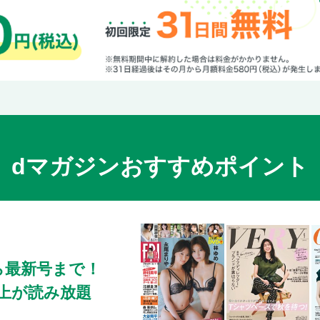
秋に食べたい京グルメ／湯豆腐
秋に食べたい京グルメ／あったか丼&麺
おすすめ京みやげ／京雑貨
おすすめ京みやげ／京グルメ
京都駅周辺便利ガイド／京都駅
京都駅周辺便利ガイド／京みやげ
秋の交通ガイド
さくいん
dマガジンおすすめポイント
奥付
秋の京都おさんぽMap
秋の京都おさんぽMap／京都広域図
秋の京都おさんぽMap／京都中心図（南）／
秋の京都おさんぽMap／京都中心図（北）
ら最新号まで！
秋の京都おさんぽMap／清水寺周辺／祇園
0冊以上が読み放題
秋の京都おさんぽMap／河原町
秋の京都おさんぽMap／銀閣寺・金閣寺