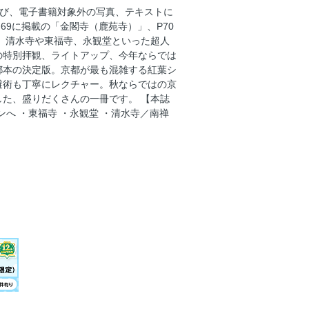
嵐山 渡月橋／神護寺
よび、電子書籍対象外の写真、テキストに
天龍寺／くろ谷金戒光明寺／無鄰菴／天
69に掲載の「金閣寺（鹿苑寺）」、P70
 清水寺や東福寺、永観堂といった超人
嵐山 祐斎亭／瑠璃光院／実相院／雲龍
の特別拝観、ライトアップ、今年ならでは
都本の決定版。京都が最も混雑する紅葉シ
避術も丁寧にレクチャー。秋ならではの京
祇王寺／毘沙門堂／真如堂
た、盛りだくさんの一冊です。 【本誌
紫式部・源氏物語ゆかりの紅葉スポット
へ ・東福寺 ・永観堂 ・清水寺／南禅
／清水寺／高台寺／圓徳院／知恩院
／東山・嵐山嵯峨エリア・京都駅周辺・
／庭園ビュー・のりものビュー・郊外エ
る？