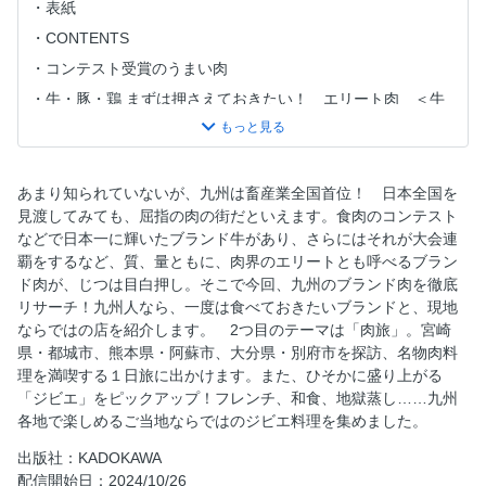
表紙
CONTENTS
コンテスト受賞のうまい肉
牛・豚・鶏 まずは押さえておきたい！ エリート肉 ＜牛
肉＞
＜鶏肉＞
＜豚肉＞
あまり知られていないが、九州は畜産業全国首位！ 日本全国を
地元の肉と魅力を満喫 肉旅 宮崎県・都城市 日本一の肉
見渡してみても、屈指の肉の街だといえます。食肉のコンテスト
の町でミートツーリズムを体験
などで日本一に輝いたブランド牛があり、さらにはそれが大会連
覇をするなど、質、量ともに、肉界のエリートとも呼べるブラン
熊本県・阿蘇市周辺 秋絶景と肉グルメ巡り
ド肉が、じつは目白押し。そこで今回、九州のブランド肉を徹底
大分県・別府市周辺 肉×温泉で癒される
リサーチ！九州人なら、一度は食べておきたいブランドと、現地
街中で食べられるものから、伝説と呼ばれる肉まで おもし
ならではの店を紹介します。 2つ目のテーマは「肉旅」。宮崎
ろジビエ
県・都城市、熊本県・阿蘇市、大分県・別府市を探訪、名物肉料
理を満喫する１日旅に出かけます。また、ひそかに盛り上がる
知られざる肉がここに！ 肉スクープ
「ジビエ」をピックアップ！フレンチ、和食、地獄蒸し……九州
肉がうまい！ 話題の新店 NEW FACE
各地で楽しめるご当地ならではのジビエ料理を集めました。
ブランド肉を手軽に食べられる “肉駅弁”選手権
出版社：KADOKAWA
【コラム】“宮崎尾崎牛”の生みの親を直撃
配信開始日：2024/10/26