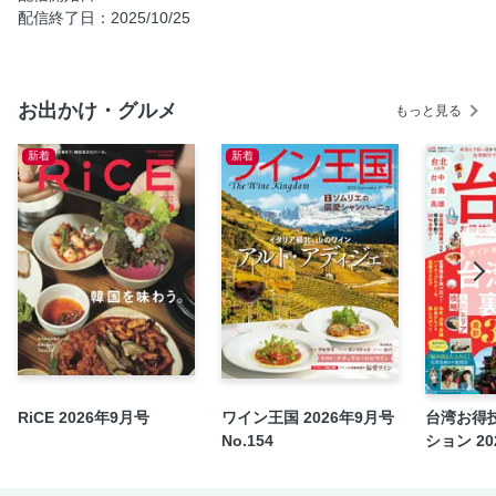
この秋行きたいトコ100
配信終了日：2025/10/25
九州おでかけ総研
味覚狩り
お出かけ・グルメ
花
もっと見る
紅葉
新着
新着
グルメ
イベント
キャンプ＆BBQ
サウナ
公園
アート
舞台「劇走江戸鴉～チャリンコ傾奇組～」でW主演！ 井上
瑞稀（HiHi Jets）×橋本 涼（HiHi Jets）
ご当地武将インタビュー 加藤清正
RiCE 2026年9月号
ワイン王国 2026年9月号
台湾お得
No.154
ション 202
ふくおかの秋を彩る祭典 「ふくおか県芸術文化祭2024」
へ
読者アンケート＆プレゼント