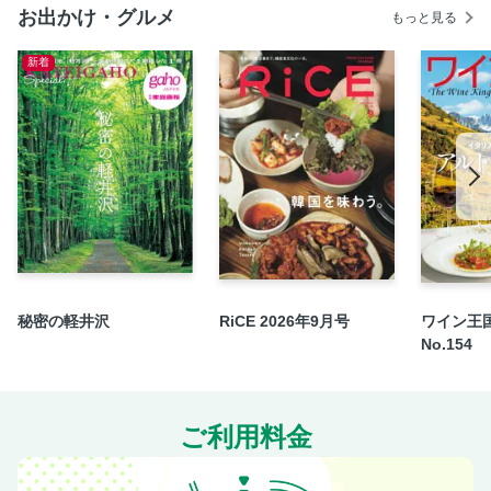
純喫茶15選
お出かけ・グルメ
もっと見る
14浅草
新着
15根岸・入谷・竜泉
16浅草橋・蔵前
17両国
18向島・曳舟・押上
19柴又
20錦糸町・亀戸
21深川・門前仲町
22清澄白河・森下
23あらかわ遊園・町屋・三ノ輪
秘密の軽井沢
RiCE 2026年9月号
ワイン王国
No.154
24北千住
銭湯15選
25雑司が谷・池袋
ご利用料金
26巣鴨・駒込
27目白・椎名町