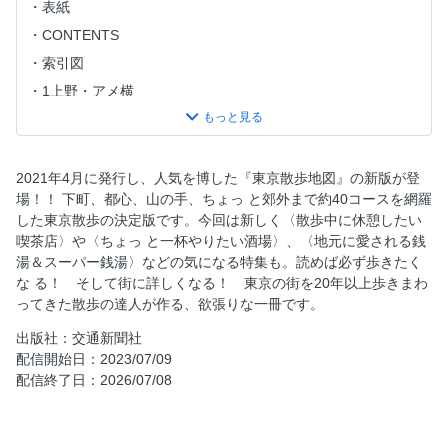
表紙
CONTENTS
索引図
1上野・アメ横
2谷中・千駄木・根津
3皇居・丸の内・東京駅
4御茶ノ水・神保町
2021年4月に発行し、人気を博した『東京散歩地図』の新版が登
場！！ 下町、都心、山の手、ちょっ と郊外まで約40コースを網羅
5日本橋・人形町
した東京散歩の決定版です。今回は新しく〈散歩中に休憩したい
6銀座・有楽町・日比谷
喫茶店〉や〈ちょっ と一杯やりたい酒場〉、〈地元に愛される銭
7芝・浜松町・竹芝
湯＆スーパー銭湯〉などの気になる特集も。読めば必ず歩きたく
な る！ そして街に詳しくなる！ 東京の街を20年以上歩きまわ
8原宿・青山・神宮外苑
ってきた散歩の達人が作る、欲張りな一冊です。
9渋谷・松濤
出版社：交通新聞社
10新宿
配信開始日：2023/07/09
11赤坂・四谷
配信終了日：2026/07/08
12飯田橋・神楽坂
13湯島・本郷