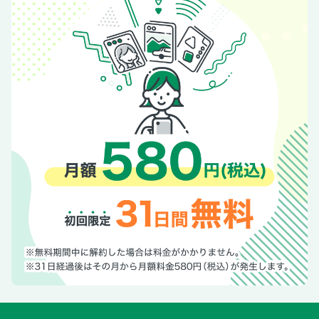
28王子
29東十条・十条・赤羽
30目黒・白金
31代官山・中目黒・恵比寿
32武蔵小山・戸越銀座
33池上・蒲田
居酒屋15選
34中野・新井薬師
35高円寺
36石神井公園・大泉学園
37三鷹・吉祥寺
38国分寺・西国分寺
奥付