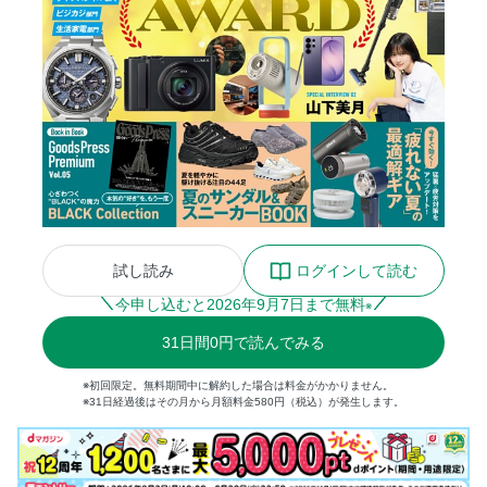
試し読み
ログインして読む
今申し込むと
2026
年
9
月
7
日まで無料
※
31
日間
0円
で読んでみる
※初回限定。無料期間中に解約した場合は料金がかかりません。
※31日経過後はその月から月額料金580円（税込）が発生します。