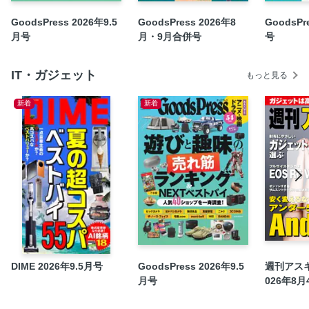
トレイルランニングイベント2026
GoodsPress 2026年9.5
GoodsPress 2026年8
GoodsPr
月号
月・9月合併号
号
インフォメーション
次号予告
IT・ガジェット
GoodsPress的“時計大研究” 2026-2027 第14回“傑作”ダイ
もっと見る
バーズウォッチと“本格”マリンウォッチ最前線
新着
新着
Book in Book「心ざわつく“BLACK”の魔力 2026 BLACK
Collection」
特別付録『カー・グッズプレス』Vol.110
マンガ連載『純喫茶トルンカ』第二章 第5話（原作：八木沢
里志・漫画：月城マリ）
【デジタル特典】GoodsPress名作特集セレクション『富士
山とフェスと、旅の便利道具。』（2019年7月号）
DIME 2026年9.5月号
GoodsPress 2026年9.5
週刊アスキー
月号
026年8月