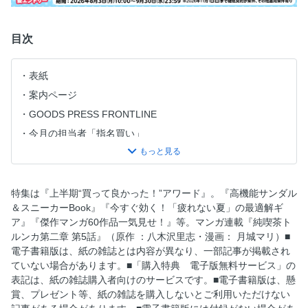
目次
表紙
案内ページ
GOODS PRESS FRONTLINE
今月の担当者「指名買い」
GP STORE
CONTENTS
【大特集】上半期“買って良かった！”アワード 物価高に賢く
特集は『上半期“買って良かった！”アワード』。『高機能サンダル
勝つ！
＆スニーカーBook』『今すぐ効く！「疲れない夏」の最適解ギ
ア』『傑作マンガ60作品一気見せ！』等。マンガ連載『純喫茶ト
【大特集】上半期“買って良かった！”アワード デジタル・
ルンカ第二章 第5話』（原作 ：八木沢里志・漫画： 月城マリ）■
ガジェット部門
電子書籍版は、紙の雑誌とは内容が異なり、一部記事が掲載され
【大特集】上半期“買って良かった！”アワード 家電部門
ていない場合があります。■「購入特典 電子版無料サービス」の
【大特集】上半期“買って良かった！”アワード ビジカジ部
表記は、紙の雑誌購入者向けのサービスです。■電子書籍版は、懸
門
賞、プレゼント等、紙の雑誌を購入しないとご利用いただけない