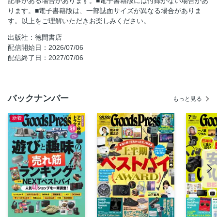
記事がある場合があります。■電子書籍版には付録がない場合があ
【大特集】上半期“買って良かった！”アワード ライフスタ
ります。■電子書籍版は、一部誌面サイズが異なる場合がありま
イル・趣味部門
す。以上をご理解いただきお楽しみください。
大人の物欲を刺激する上質プロダクト ラグジュアリー銘品
リスト
出版社：徳間書店
配信開始日：2026/07/06
高機能サンダル＆スニーカーBook 夏を快適かつ軽やかに
配信終了日：2027/07/06
駆け抜ける注目の44足！
今すぐ効く！「疲れない夏」の最適解ギア 予防とアフター
ケアで差が出る！
バックナンバー
傑作マンガ60作品一気見せ！ 懐かしの名作から、今話題の
もっと見る
あのタイトルまで
新着
GPジャーナル Vol.7
The BULLETIN
KREVAの文具PRESS
インパルス板倉の「出張!!」趣味チャンネル vol.22
NAOGRAPHIC SEASON2 #21乃木坂46 冨里奈央
島下泰久のカミソリ車事放談vol.77
新製品インフォメーションMono-log
本誌購入者限定PRESENT