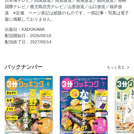
日本海テレビ／四国放送／高知放送／南海放送／福岡放送／長崎
ジ」はこうして食べる
国際テレビ／鹿児島読売テレビ／山形放送／山口放送／福井放
送 ※定価、ページ表記は紙版のものです。一部記事・写真は電子
新連載 たんぱく質も野菜もしっかりとれる大人のレンチン
版に掲載しておりません。
おかず vol.3 今月のお題「鶏ひき肉」
読者のページ「Café de 3分」
出版社：KADOKAWA
配信開始日：2026/05/15
お料理インデックス
配信終了日：2027/05/14
次号予告
休刊決定のお知らせと最終号までの定期購読のご案内
さば缶・ツナ缶のベストおかず50
バックナンバー
もっと見る