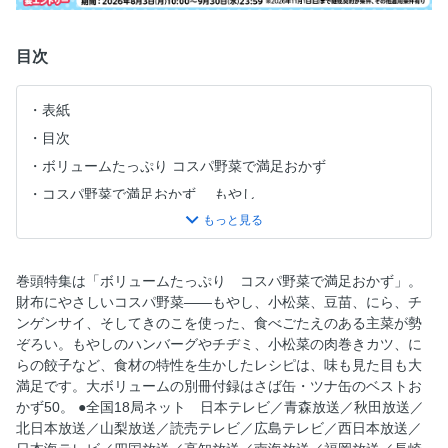
目次
表紙
目次
ボリュームたっぷり コスパ野菜で満足おかず
コスパ野菜で満足おかず もやし
コスパ野菜で満足おかず 小松菜
コスパ野菜で満足おかず きのこ
コスパ野菜で満足おかず にら
巻頭特集は「ボリュームたっぷり コスパ野菜で満足おかず」。
財布にやさしいコスパ野菜――もやし、小松菜、豆苗、にら、チ
コスパ野菜で満足おかず チンゲンサイ
ンゲンサイ、そしてきのこを使った、食べごたえのある主菜が勢
コスパ野菜で満足おかず 豆苗
ぞろい。もやしのハンバーグやチヂミ、小松菜の肉巻きカツ、に
6月のテレビテキスト
らの餃子など、食材の特性を生かしたレシピは、味も見た目も大
満足です。大ボリュームの別冊付録はさば缶・ツナ缶のベストお
6月の放送カレンダー
かず50。 ●全国18局ネット 日本テレビ／青森放送／秋田放送／
土曜日企画 夏のカレー＆さっぱりサラダ
北日本放送／山梨放送／読売テレビ／広島テレビ／西日本放送／
新連載 飛田和緒さんのわが家の定番 vol.3「魚肉ソーセー