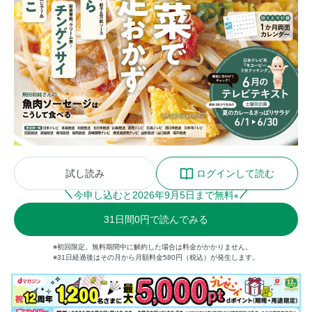
試し読み
ログインして読む
今申し込むと
2026
年
9
月
5
日まで無料
※
31
日間
0円
で読んでみる
※初回限定。無料期間中に解約した場合は料金がかかりません。
※31日経過後はその月から月額料金580円（税込）が発生します。